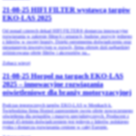
21-08-25
HIFI FILTER wystawcą targów
EKO-LAS 2025
Od ponad czterech dekad HIFI FILTER® dostarcza innowacyjne
rozwiązania w zakresie filtracji i separacji, budując pozycję jednego
z liderów w swojej branży. Dzięki ogromnemu doświadczeniu oraz
nieustannym inwestycjom w rozwój, firma oferuje dziś najbardziej
zróżnicowaną ofertę filtrów i akcesoriów na...
Zobacz więcej
21-08-25
Horpol na targach EKO-LAS
2025 – innowacyjne rozwiązania
oświetleniowe dla branży motoryzacyjnej
Podczas tegorocznych targów EKO-LAS w Mostkach k.
Świebodzina firma Horpol zaprezentuje swoją ofertę nowoczesnego
oświetlenia dla pojazdów i maszyn specjalistycznych. Producent z
ponad 45-letnim doświadczeniem jest jednym z liderów polskiego
rynku i dostarcza rozwiązania cenione w całej Europie.