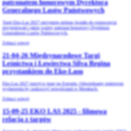
patronatem honorowym Dyrektora
Generalnego Lasów Państwowych
Targi Eko-Las 2027 otrzymują zielone światło do rozpoczęcia
przygotowań i jakże ważny patronat honorowy Dyrektora
Generalnego Lasów Państwowych.
Zobacz więcej
21-04-26
Międzynarodowe Targi
Leśnictwa i Łowiectwa Silva Regina
przystankiem do Eko-Lasu
Eko-Las 2027 ruszył w trasę po Europie. Odwiedzamy pokrewne
wydarzenia by zaskoczyć nowościami w Mostkach.
Zobacz więcej
15-09-25
EKO LAS 2025 - filmowa
relacja z targów