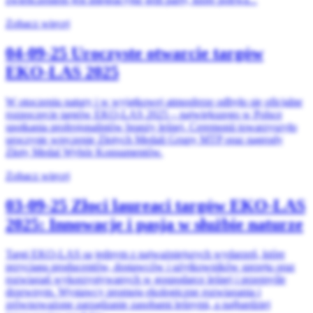
Zobacz więcej
04-09-25
Uroczyste otwarcie targów
EKO-LAS 2025
W otoczeniu natury i w wyjątkowej atmosferze odbyło się oficjalne
rozpoczęcie targów EKO-LAS 2025 – największego w Polsce
spotkania profesjonalistów branży leśnej. Ceremonii towarzyszyło
uroczyste wręczenie Złotych Medali Grupy MTP oraz nagrody
Złoty Medal Wybór Konsumentów.
Zobacz więcej
03-09-25
Złoci laureaci targów EKO-LAS
2025: Innowacje i pasja w służbie naturze
Targi EKO-LAS są jednym z najważniejszych wydarzeń, które
przyciąga producentów, dostawców i użytkowników sprzętu oraz
rozwiązań wykorzystywanych w gospodarce leśnej i przemyśle
drzewnym. Wystawcy promują ekologiczne rozwiązania i
zrównoważone zarządzanie zasobami leśnymi, a najbardziej