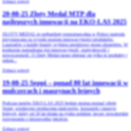
Zobacz więcej
20-08-25
Złoty Medal MTP dla
najlepszych innowacji na EKO-LAS 2025
ZŁOTY MEDAL to najbardziej rozpoznawalna w Polsce nagroda
przyznawana za wysoki poziom innowacyjności produktów.
Laureatów z każdej branży wybiera prestiżowe grono ekspertów. W
konkursie nagradzana jest innowacyjność, pomysłowość i
nowoczesność. O Złoty Medal mogą ubiegać się tylko te produkty i
usługi...
Zobacz więcej
19-08-25
Seppi – ponad 80 lat innowacji w
mulczerach i maszynach leśnych
Podczas targów EKO-LAS 2025 będzie można poznać ofertę
Seppi, wiodącego producenta mulczerów, kruszarek i maszyn
leśnych, który od 26 lat działa na rynku polskim, łącząc nowatorskie
rozwiązania z niezawodną jakością.
Zobacz więcej