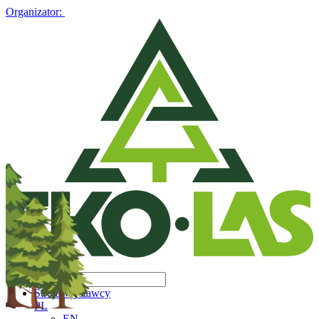
Organizator:
Strefa Wystawcy
PL
EN