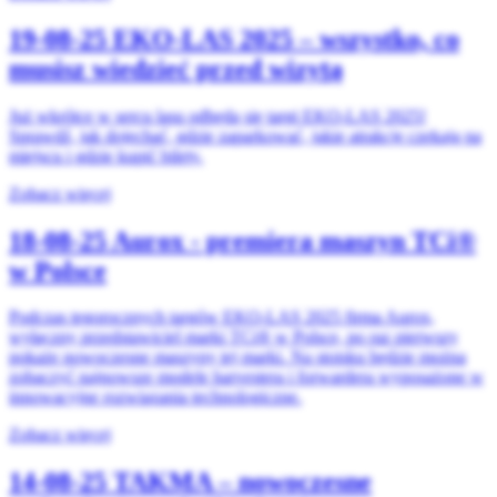
19-08-25
EKO-LAS 2025 – wszystko, co
musisz wiedzieć przed wizytą
Już wkrótce w sercu lasu odbędą się targi EKO-LAS 2025!
Sprawdź, jak dojechać, gdzie zaparkować, jakie atrakcje czekają na
miejscu i gdzie kupić bilety.
Zobacz więcej
18-08-25
Aurox - premiera maszyn TCi®
w Polsce
Podczas tegorocznych targów EKO-LAS 2025 firma Aurox,
wyłączny przedstawiciel marki TCi® w Polsce, po raz pierwszy
pokaże nowoczesne maszyny tej marki. Na stoisku będzie można
zobaczyć najnowsze modele harvestera i forwardera wyposażone w
innowacyjne rozwiązania technologiczne.
Zobacz więcej
14-08-25
TAKMA – nowoczesne