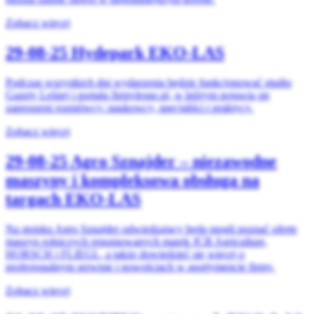
Zobacz więcej
29-08-25
Hydepark EKO-LAS
Podczas wszystkich dni wydarzenia będzie funkcjonować studio
Gazety Leśnej i portalu firmylesne.pl, w którym pojawią się
zaproszeni rozmówcy: naukowcy, specjaliści i praktycy.
Zobacz więcej
29-08-25
Agro Sznajder – niezawodne
maszyny i kompleksowa obsługa na
targach EKO-LAS
Na stoisku Agro Sznajder odwiedzający będą mogli poznać ofertę
maszyn rolniczych renomowanych marek JCB Agriculture,
HORSCH i FLIEGL, a także dowiedzieć się więcej o
profesjonalnym serwisie i nowościach w asortymencie firmy.
Zobacz więcej