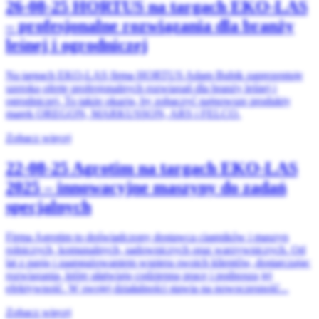
26-08-25
HORTUS na targach EKO-LAS
– profesjonalne rozwiązania dla branży
leśnej i ogrodniczej
Na targach EKO-LAS firma HORTUS Adam Bubik zaprezentuje
szeroką ofertę profesjonalnych rozwiązań dla branży leśnej i
ogrodniczej. To także okazja, by zobaczyć najnowsze produkty
marek OREGON, MARKUSSON, ARS i FELCO.
Zobacz więcej
22-08-25
Agrotim na targach EKO-LAS
2025 – innowacyjne maszyny do zadań
specjalnych
Firma Agrotim to doświadczony dostawca ciągników i maszyn
rolniczych, komunalnych, sadowniczych oraz warzywniczych. Od
lat z pasją i zaangażowaniem wspiera swoich klientów, dostarczając
rozwiązania, które ułatwiają codzienną pracę i podnoszą jej
efektywność. W swojej działalności stawia na nowoczesność...
Zobacz więcej