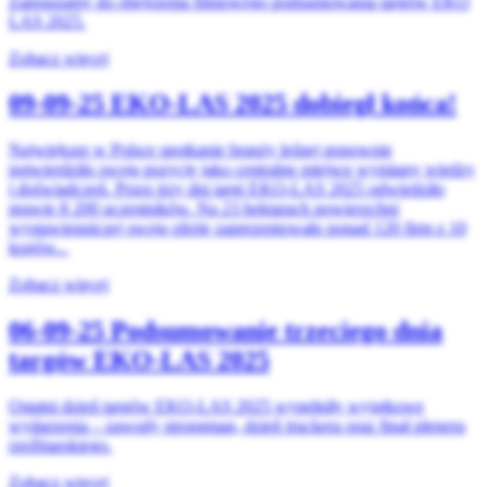
Zapraszamy do obejrzenia filmowego podsumowania targów EKO
LAS 2025.
Zobacz więcej
09-09-25
EKO-LAS 2025 dobiegł końca!
Największe w Polsce spotkanie branży leśnej ponownie
potwierdziło swoją pozycję jako centralne miejsce wymiany wiedzy
i doświadczeń. Przez trzy dni targi EKO-LAS 2025 odwiedziło
prawie 8 200 uczestników. Na 23 hektarach powierzchni
wystawienniczej swoją ofertę zaprezentowało ponad 120 firm z 10
krajów...
Zobacz więcej
06-09-25
Podsumowanie trzeciego dnia
targów EKO-LAS 2025
Ostatni dzień targów EKO-LAS 2025 wypełniły wyjątkowe
wydarzenia – zawody strongman, dzień truckera oraz finał pleneru
rzeźbiarskiego.
Zobacz więcej