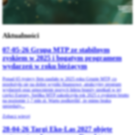
Aktualności
07-05-26
Grupa MTP ze stabilnym
zyskiem w 2025 i bogatym programem
wydarzeń w roku bieżącym
Ponad 65 tysięcy firm zaufało w 2025 roku Grupie MTP, co
przełożyło się na dobre wyniki finansowe, atrakcyjny program
wydarzeń oraz umocnienie pozycji lidera branży spotkań w tej
części Europy. Spółka MTP zakończyła rok 2025 z zyskiem brutto
na poziomie 1,7 mln zł. Warto podkreślić, że mimo braku
sprzedaży...
Zobacz więcej
28-04-26
Targi Eko-Las 2027 objęte