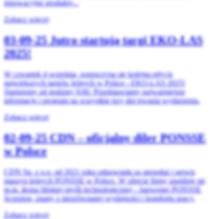
innowacyjne produkty...
Zobacz więcej
03-09-25
Jutro startują targi EKO-LAS
2025!
W czwartek 4 września, rozpoczyna się kolejna edycja
największych targów leśnych w Polsce - EKO-LAS 2025!
Startujemy od godziny 9:00. Przedstawiamy najważniejsze
informacje i program na wszystkie trzy dni trwania wydarzenia.
Zobacz więcej
02-09-25
CDN – oficjalny diler PONSSE
w Polsce
CDN Sp. z o.o. od 2021 roku odpowiada za sprzedaż i serwis
maszyn leśnych PONSSE w Polsce. W ofercie firmy znajduje się
m.in. ikona fińskiej myśli technologicznej – harwester PONSSE
Scorpion, znany z niezrównanej wydajności i komfortu pracy.
Zobacz więcej