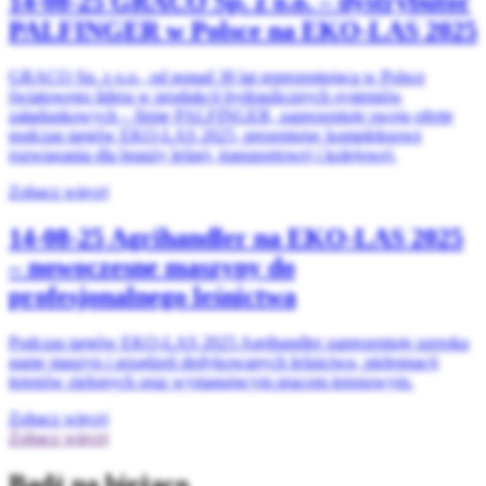
14-08-25
GRACO Sp. z o.o. – dystrybutor
PALFINGER w Polsce na EKO-LAS 2025
GRACO Sp. z o.o., od ponad 30 lat reprezentująca w Polsce
światowego lidera w produkcji hydraulicznych systemów
załadunkowych – firmę PALFINGER, zaprezentuje swoją ofertę
podczas targów EKO-LAS 2025, prezentując kompleksowe
rozwiązania dla branży leśnej, transportowej i kolejowej.
Zobacz więcej
14-08-25
Agrihandler na EKO-LAS 2025
– nowoczesne maszyny do
profesjonalnego leśnictwa
Podczas targów EKO-LAS 2025 Agrihandler zaprezentuje szeroką
gamę maszyn i urządzeń dedykowanych leśnictwu, pielęgnacji
terenów zielonych oraz wymagającym pracom terenowym.
Zobacz więcej
Zobacz więcej
Bądź na bieżąco