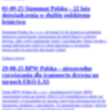
01-09-25
Signumat Polska – 22 lata
doświadczenia w służbie polskiemu
leśnictwu
Signumat Polska Sp. z o.o. od ponad 22 lat dostarcza polskiemu
leśnictwu sprawdzone rozwiązania do identyfikacji i ochrony
drewna. Jako część austriackiej grupy Latschbacher, firma czerpie z
ponad półwiecznej tradycji i doświadczenia w tworzeniu
niezawodnych narzędzi dla branży leśnej.
Zobacz więcej
29-08-25
BPW Polska – niezawodne
rozwiązania dla transportu drewna na
targach EKO-LAS
Firma BPW Polska Sp. z o.o., przedstawiciel Grupy BPW,
zaprezentuje podczas targów EKO-LAS kompleksową ofertę osi,
zawieszeń i wyposażenia do naczep i przyczep przeznaczonych do
transportu ciężkiego i specjalnego. To sprawdzone systemy, którym
można zaufać nawet w najtrudniejszym terenie.