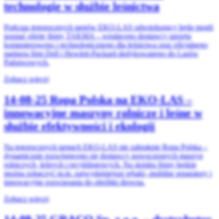
technologie w służbie leśnictwa
Podczas tegorocznych targów EKO-LAS odwiedzający będą mogli
poznać ofertę firmy TAKMA – wiodącego dostawcy sprzętu
komputerowego i technologicznego dla leśnictwa oraz oficjalnego
partnera firm Dell i Hewlett-Packard dedykowanego do Lasów
Państwowych.
Zobacz więcej
14-08-25
Ropa Polska na EKO-LAS –
innowacyjne maszyny rolnicze i leśne w
służbie efektywności i ekologii
Na tegorocznych targach EKO-LAS nie zabraknie Ropa Polska –
dynamicznie rozwijającego się dostawcy nowoczesnych maszyn
rolniczych, leśnych i recyklingowych. Na stoisku firmy będzie
można zobaczyć m.in. najwydajniejsze rębaki, mobilne separatory i
innowacyjne rozwiązania do obróbki drewna.
Zobacz więcej