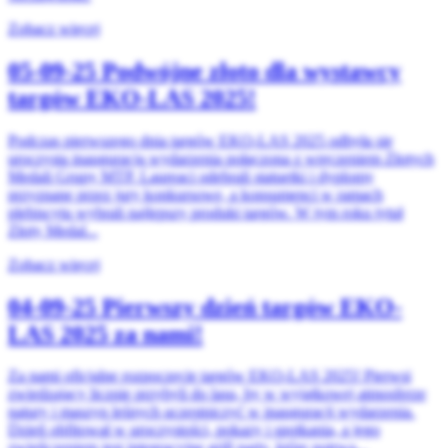
Zobacz więcej
05-09-25
Podwójne złoto dla wystawcy
targów EKO-LAS 2025!
Podczas pierwszego dnia targów EKO-LAS 2025 odbyła się
uroczysta inauguracja wydarzenia połączona z wręczeniem Złotych
Medali Grupy MTP. Laureaci odebrali statuetki i dyplomy
przyznane przez jury konkursowe, a konsumenci w ramach
plebiscytu wybrali najlepszy produkt targów. W tym roku tytuł
Złoty Medal...
Zobacz więcej
04-09-25
Pierwszy dzień targów EKO-
LAS 2025 za nami!
Za nami oficjalne rozpoczęcie targów EKO-LAS 2025! Pierwsi
zwiedzający licznie przybyli do lasu, by w wyjątkowej atmosferze
natury i maszyn leśnych uczestniczyć w inauguracji wydarzenia.
Dzień obfitował w uroczystości, pokazy i spotkania, a jego
zwieńczeniem jest integracyjne grill party, które potrwa...