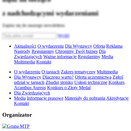
z nadchodzącymi wydarzeniami
Zapisz się do naszego newslettera
Wyślij
Aktualności
O wydarzeniu
Dla Wystawcy
Oferta
Reklama
Nagrody
Regulaminy
Chronimy Twój biznes
Dla
Zwiedzających
Ważne informacje
Regulaminy
Media
Multimedia
Kontakt
O wydarzeniu
O targach
Zakres tematyczny
Multimedia
Dla Wystawcy
Dlaczego warto?
Oferta uczestnictwa
Zgłoś
udział w targach
Zbuduj stoisko
Usługi techniczne
Konkurs
Acanthus Aureus
Konkurs o Złoty Medal
Dla Zwiedzających
Media
Informacje prasowe
Materiały do pobrania
Akredytacje
Kontakt
Organizator