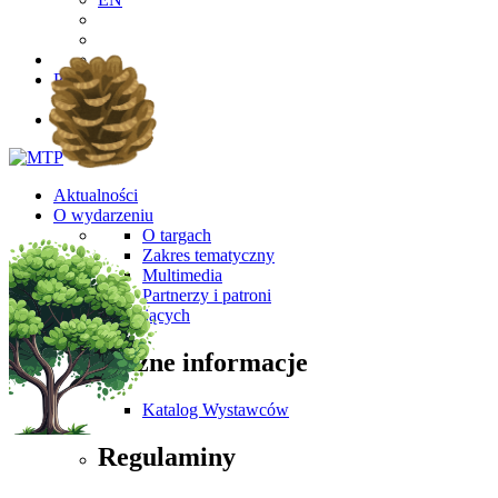
PL
EN
Aktualności
O wydarzeniu
O targach
Zakres tematyczny
Multimedia
Partnerzy i patroni
Dla Zwiedzających
Ważne informacje
Katalog Wystawców
Regulaminy