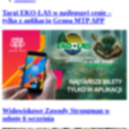
Aktualności
Targi EKO-LAS w najlepszej cenie –
tylko z aplikacją Grupa MTP APP
Widowiskowe Zawody Strongman w
sobotę 6 września