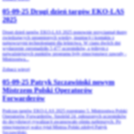
05-09-25
Drugi dzień targów EKO-LAS
2025
Drugi dzień targów EKO-LAS 2025 ponownie przyciągnął tłumy
zwiedzających spragnionych wiedzy, inspiracji i kontaktu z
najnowszymi technologiami dla leśnictwa. W ciągu dwóch dni
wydarzenie zgromadziło 5 477 uczestników, a jednym z
najważniejszych punktów programu były emocjonujące zawody -
Mistrzostwa...
Zobacz więcej
05-09-25
Patryk Szczawiński nowym
Mistrzem Polski Operatorów
Forwarderów
Podczas targów EKO-LAS 2025 rozegrano 5. Mistrzostwa Polski
Operatorów Forwarderów. Spośród 24. zgłoszonych uczestników
do decydującej rywalizacji awansowało ośmiu najlepszych. Po
emocjonującej walce tytuł Mistrza Polski zdobył Patryk
Szczawiński.