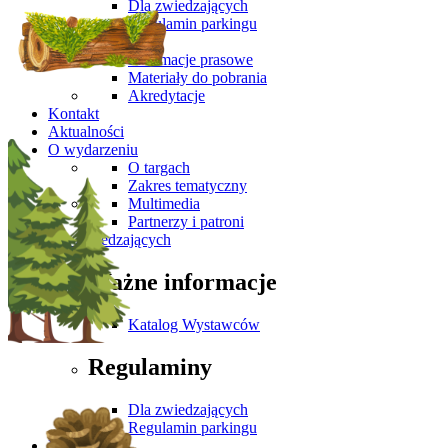
Dla zwiedzających
Regulamin parkingu
Media
Informacje prasowe
Materiały do pobrania
Akredytacje
Kontakt
Aktualności
O wydarzeniu
O targach
Zakres tematyczny
Multimedia
Partnerzy i patroni
Dla Zwiedzających
Ważne informacje
Katalog Wystawców
Regulaminy
Dla zwiedzających
Regulamin parkingu
Media