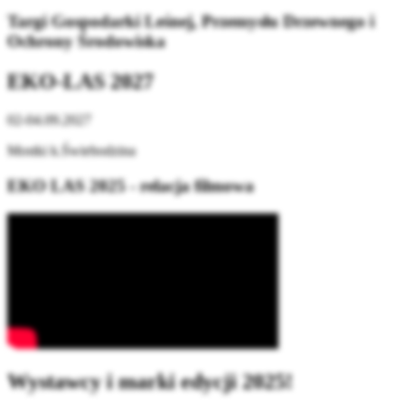
Targi Gospodarki Leśnej, Przemysłu Drzewnego i
Ochrony Środowiska
EKO-LAS 2027
02-04.09.2027
Mostki k.Świebodzina
EKO LAS 2025 - relacja filmowa
Wystawcy i marki edycji 2025!