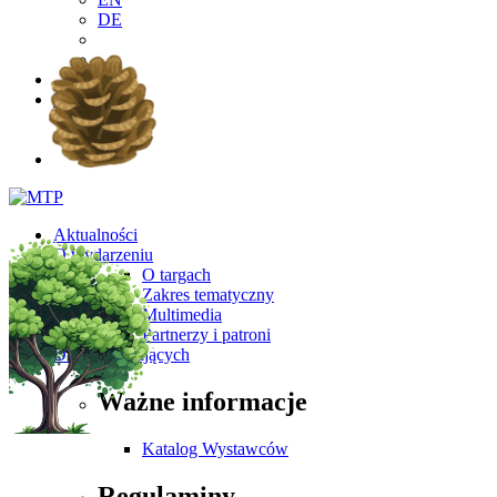
DE
PL
EN
DE
Aktualności
O wydarzeniu
O targach
Zakres tematyczny
Multimedia
Partnerzy i patroni
Dla Zwiedzających
Ważne informacje
Katalog Wystawców
Regulaminy