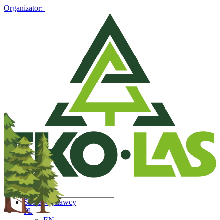
Organizator:
Strefa Wystawcy
PL
EN