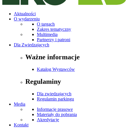
Aktualności
O wydarzeniu
O targach
Zakres tematyczny
Multimedia
Partnerzy i patroni
Dla Zwiedzających
Ważne informacje
Katalog Wystawców
Regulaminy
Dla zwiedzających
Regulamin parkingu
Media
Informacje prasowe
Materiały do pobrania
Akredytacje
Kontakt