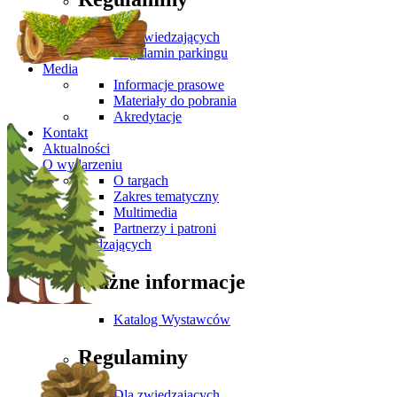
Dla zwiedzających
Regulamin parkingu
Media
Informacje prasowe
Materiały do pobrania
Akredytacje
Kontakt
Aktualności
O wydarzeniu
O targach
Zakres tematyczny
Multimedia
Partnerzy i patroni
Dla Zwiedzających
Ważne informacje
Katalog Wystawców
Regulaminy
Dla zwiedzających