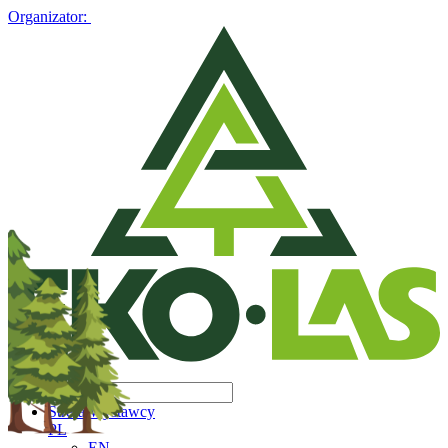
Organizator:
Strefa Wystawcy
PL
EN