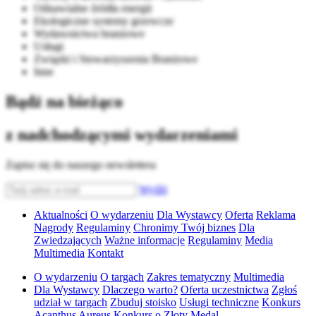
Odnawialne źródła energii
Ekologiczne systemy grzewcze
Wydawnictwa branżowe
Usługi
Związki i Stowarzyszenia Branżowe
Inne
Bądź na bieżąco
z nadchodzącymi wydarzeniami
Zapisz się do naszego newslettera
Wyślij
Aktualności
O wydarzeniu
Dla Wystawcy
Oferta
Reklama
Nagrody
Regulaminy
Chronimy Twój biznes
Dla
Zwiedzających
Ważne informacje
Regulaminy
Media
Multimedia
Kontakt
O wydarzeniu
O targach
Zakres tematyczny
Multimedia
Dla Wystawcy
Dlaczego warto?
Oferta uczestnictwa
Zgłoś
udział w targach
Zbuduj stoisko
Usługi techniczne
Konkurs
Acanthus Aureus
Konkurs o Złoty Medal