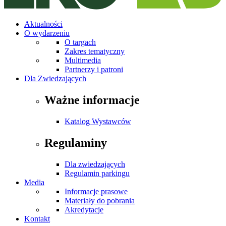
Aktualności
O wydarzeniu
O targach
Zakres tematyczny
Multimedia
Partnerzy i patroni
Dla Zwiedzających
Ważne informacje
Katalog Wystawców
Regulaminy
Dla zwiedzających
Regulamin parkingu
Media
Informacje prasowe
Materiały do pobrania
Akredytacje
Kontakt