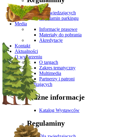
Dla zwiedzających
Regulamin parkingu
Media
Informacje prasowe
Materiały do pobrania
Akredytacje
Kontakt
Aktualności
O wydarzeniu
O targach
Zakres tematyczny
Multimedia
Partnerzy i patroni
Dla Zwiedzających
Ważne informacje
Katalog Wystawców
Regulaminy
Dla zwiedzających