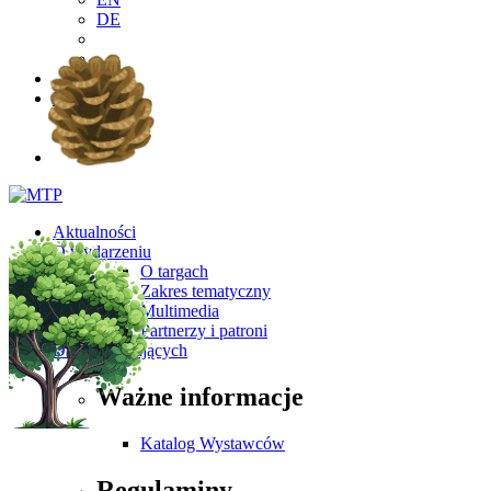
DE
PL
EN
DE
Aktualności
O wydarzeniu
O targach
Zakres tematyczny
Multimedia
Partnerzy i patroni
Dla Zwiedzających
Ważne informacje
Katalog Wystawców
Regulaminy