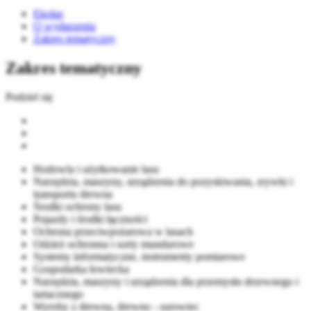
Ekolas
O wydarzeniu
Zakres tematyczny
Zakres tematyczny
Podziel się
Hodowla i użytkowanie lasu
Narzędzia, maszyny, urządzenia do pozyskiwania, zrywki i
transportu drewna
Środki ochrony lasu
Pojazdy i środki łączności
Ochrona przeciwpożarowa w lasach
Odzież ochronna i sorty mundurowe
Systemy informatyczne, instrumenty pomiarowe
Gospodarka łowiecka
Narzędzia, maszyny i urządzenia dla przemysłu drzewnego i
tartacznego
Wyroby z drewna, drewno - surowiec