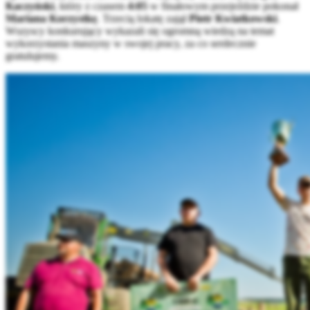
Kaczyński
, który z czasem
4:05
w finałowym przejeździe pokonał
Mariana Korzystkę
. Trzecią lokatę zajął
Piotr Kwiatkowski
.
Wszyscy konkurujący wykazali się ogromną wiedzą na temat
wykorzystania maszyny w swojej pracy, za co serdecznie
gratulujemy.