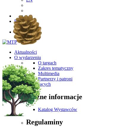
PL
EN
Aktualności
O wydarzeniu
O targach
Zakres tematyczny
Multimedia
Partnerzy i patroni
Dla Zwiedzających
Ważne informacje
Katalog Wystawców
Regulaminy