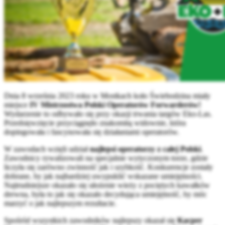
Dnia 8 września 2023 roku w Mostkach koło Świebodzina miały
miejsce
IV Mistrzostwa Polski Operatorów Forwarderów!
Wydarzenie to odbywało się przy okazji trwania targów Eko-Las.
Przedsięwzięcie przyciągnęło znakomitą widownie, która
dopingowała i fascynowała się działaniami operatorów.
W zawodach wzięli udział
najlepsi operatorzy z całej Polski
.
Zawodnicy rywalizowali na specjalnie wytyczonym torze, gdzie
liczyła się zarówno zwinność jak i szybkość. Konkurencje zostały
dobrane, by jak najbardziej uwypuklić wskazane umiejętności.
Najtrudniejsze okazało się ułożenie wieży z pociętych kawałków
drewna, była to jak się okazało decydująca umiejętność, by móc
marzyć o jak najlepszym rezultacie.
Spośród wszystkich zawodników najlepszy okazał się
Kacper