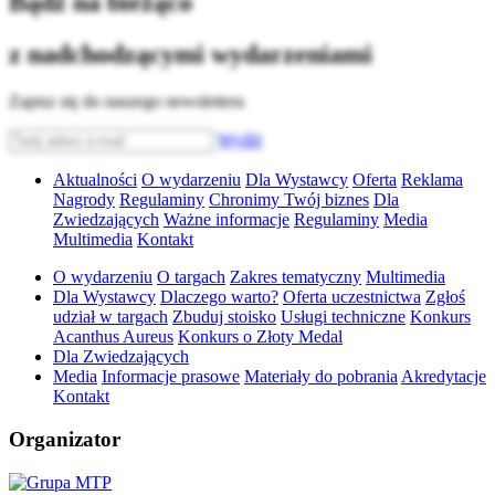
Bądź na bieżąco
z nadchodzącymi wydarzeniami
Zapisz się do naszego newslettera
Wyślij
Aktualności
O wydarzeniu
Dla Wystawcy
Oferta
Reklama
Nagrody
Regulaminy
Chronimy Twój biznes
Dla
Zwiedzających
Ważne informacje
Regulaminy
Media
Multimedia
Kontakt
O wydarzeniu
O targach
Zakres tematyczny
Multimedia
Dla Wystawcy
Dlaczego warto?
Oferta uczestnictwa
Zgłoś
udział w targach
Zbuduj stoisko
Usługi techniczne
Konkurs
Acanthus Aureus
Konkurs o Złoty Medal
Dla Zwiedzających
Media
Informacje prasowe
Materiały do pobrania
Akredytacje
Kontakt
Organizator