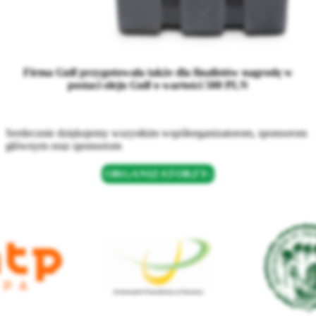
Firma Gulf przygotowała także dla finalistów nagrodę w
postaci oleju Gulf o wartości 500 PLN
Serdecznie dziękujemy wszystkim współorganizatorom, sponsorom
głównym oraz sponsorom
ORGANIZATORZY: