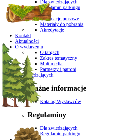
Dla zwiedzających
Regulamin parkingu
Media
Informacje prasowe
Materiały do pobrania
Akredytacje
Kontakt
Aktualności
O wydarzeniu
O targach
Zakres tematyczny
Multimedia
Partnerzy i patroni
Dla Zwiedzających
Ważne informacje
Katalog Wystawców
Regulaminy
Dla zwiedzających
Regulamin parkingu
Media