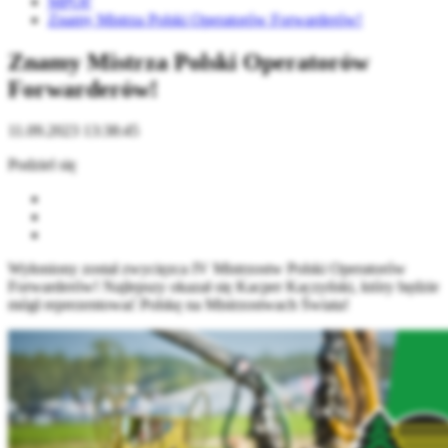
MPOF
Znamy Mistrza Polski Operatorów Forwarderów!
Znamy Mistrza Polski Operatorów
Forwarderów!
11.09.2023 13:38:45
Podziel się
Wyłoniony został zwycięzca IV Mistrzostw Polski Operatorów
Forwarderów! Najlepszy okazał się Kacper Kaczyński, który będzie
mógł reprezentować Polskę na Mistrzostwach Świata!