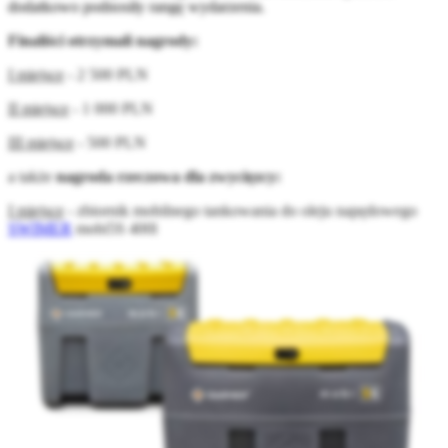
dodatkowo podnosiły rangę wydarzenia.
Finaliści otrzymali nagrody:
I miejsce
- 2 500 PLN
II miejsce
- 1 000 PLN
III miejsce
- 500 PLN
a także
nagroda rzeczowa dla zwycięzcy:
I miejsce
- zbiornik mobilnego tankowania do oleju napędowego
SWIMER
mobi5S 400l