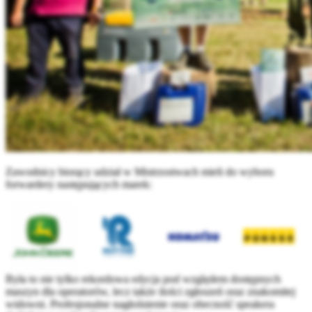
Zawodnicy biorący udział w Mistrzostwach mieli do wyboru
forwardery następujących marek:
Była to nie tylko rekordowa edycja pod względem dostępnych
maszyn dla operatorów, lecz także ilości zgłoszeń oraz znakomitej
widowni. Profesjonalne nagłośnienie oraz obecność speakera