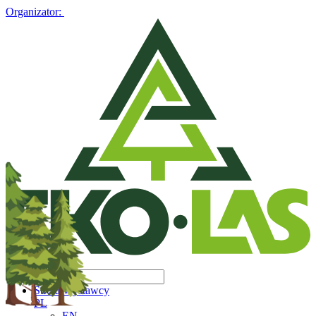
Organizator:
Strefa Wystawcy
PL
EN