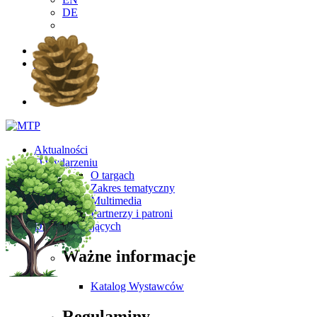
DE
PL
EN
DE
Aktualności
O wydarzeniu
O targach
Zakres tematyczny
Multimedia
Partnerzy i patroni
Dla Zwiedzających
Ważne informacje
Katalog Wystawców
Regulaminy