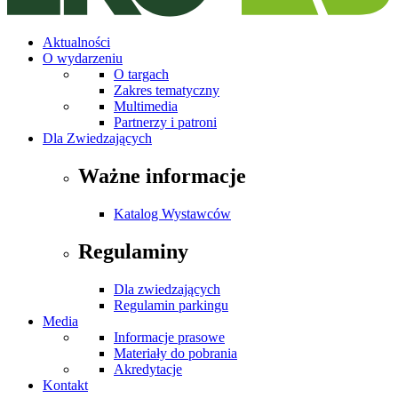
Aktualności
O wydarzeniu
O targach
Zakres tematyczny
Multimedia
Partnerzy i patroni
Dla Zwiedzających
Ważne informacje
Katalog Wystawców
Regulaminy
Dla zwiedzających
Regulamin parkingu
Media
Informacje prasowe
Materiały do pobrania
Akredytacje
Kontakt