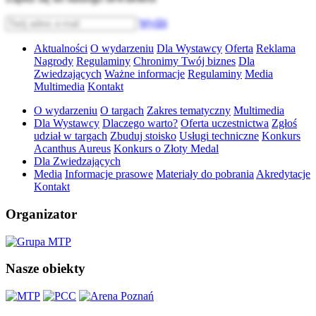
Wyślij
Aktualności
O wydarzeniu
Dla Wystawcy
Oferta
Reklama
Nagrody
Regulaminy
Chronimy Twój biznes
Dla
Zwiedzających
Ważne informacje
Regulaminy
Media
Multimedia
Kontakt
O wydarzeniu
O targach
Zakres tematyczny
Multimedia
Dla Wystawcy
Dlaczego warto?
Oferta uczestnictwa
Zgłoś
udział w targach
Zbuduj stoisko
Usługi techniczne
Konkurs
Acanthus Aureus
Konkurs o Złoty Medal
Dla Zwiedzających
Media
Informacje prasowe
Materiały do pobrania
Akredytacje
Kontakt
Organizator
Nasze obiekty