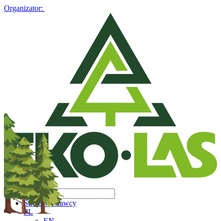
Organizator:
Strefa Wystawcy
PL
EN