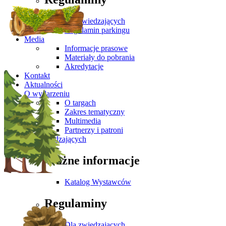
Dla zwiedzających
Regulamin parkingu
Media
Informacje prasowe
Materiały do pobrania
Akredytacje
Kontakt
Aktualności
O wydarzeniu
O targach
Zakres tematyczny
Multimedia
Partnerzy i patroni
Dla Zwiedzających
Ważne informacje
Katalog Wystawców
Regulaminy
Dla zwiedzających