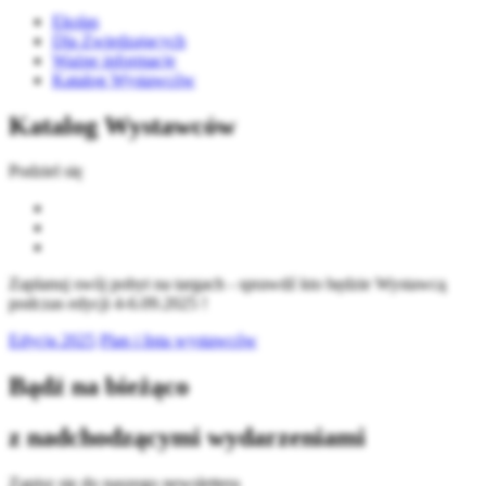
Ekolas
Dla Zwiedzających
Ważne informacje
Katalog Wystawców
Katalog Wystawców
Podziel się
Zaplanuj swój pobyt na targach - sprawdź kto będzie Wystawcą
podczas edycji 4-6.09.2025 !
Edycja 2025
Plan i lista wystawców
Bądź na bieżąco
z nadchodzącymi wydarzeniami
Zapisz się do naszego newslettera