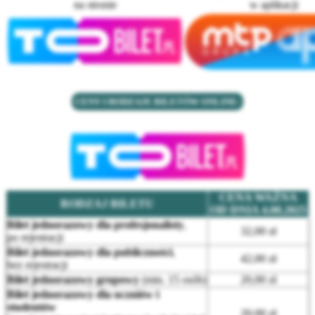
na stronie
w aplikacji
CENY I RODZAJE BILETÓW ONLINE:
CENA WAŻNA
RODZAJ BILETU
OD DNIA 4.08.2025
Bilet jednorazowy dla profesjonalisty
,
32,00 zł
po rejestracji
Bilet jednorazowy dla publiczności
,
42,00 zł
bez rejestracji
Bilet jednorazowy grupowy
(min. 15 osób)
20,00 zł
Bilet jednorazowy dla uczniów i
studentów
20,00 zł