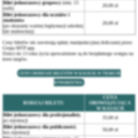
Bilet jednorazowy grupowy
(min. 15
20,00 zł
osób)
Bilet jednorazowy dla uczniów i
studentów
20,00 zł
(po okazaniu ważnej legitymacji szkolnej
lub studenckiej)
Ceny biletów nie zawierają opłaty manipulacyjnej doliczanej przez
Grupa MTP app.
Dzieci do 13 roku życia upoważnione są do bezpłatnego wstępu na
teren targów.
CENY I RODZAJE BILETÓW W KASACH, W TRAKCIE
WYDARZENIA:
CENA
RODZAJ BILETU
OBOWIĄZUJĄCA
W KASACH
Bilet jednorazowy dla profesjonalisty
,
35,00 zł
po rejestracji
Bilet jednorazowy dla publiczności
,
50,00 zł
bez rejestracji