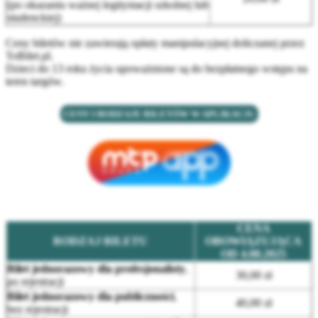
(po okazaniu ważnej legitymacji szkolnej lub
studenckiej)
Ceny biletów nie zawierają opłaty manipulacyjnej doliczanej przez
ToBilet.pl.
Dzieci do 13 roku życia upoważnione są do bezpłatnego wstępu na
teren targów.
CENY I RODZAJE BILETÓW W APLIKACJI:
CENA
RODZAJ BILETU
OBOWIĄZUJĄCA
OD 4.08.2025
Bilet jednorazowy dla profesjonalisty
,
30,00 zł
po rejestracji
Bilet jednorazowy dla publiczności
,
40,00 zł
bez rejestracji