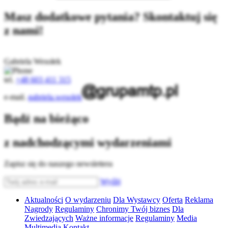
Masz dodatkowe pytania? Skontaktuj się
z nami!
Gabriela Wesołek
tel.
+48 603 411 315
e-mail.
gabriela.wesolek
Bądź na bieżąco
z nadchodzącymi wydarzeniami
Zapisz się do naszego newslettera
Wyślij
Aktualności
O wydarzeniu
Dla Wystawcy
Oferta
Reklama
Nagrody
Regulaminy
Chronimy Twój biznes
Dla
Zwiedzających
Ważne informacje
Regulaminy
Media
Multimedia
Kontakt