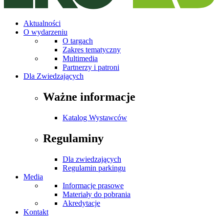
Aktualności
O wydarzeniu
O targach
Zakres tematyczny
Multimedia
Partnerzy i patroni
Dla Zwiedzających
Ważne informacje
Katalog Wystawców
Regulaminy
Dla zwiedzających
Regulamin parkingu
Media
Informacje prasowe
Materiały do pobrania
Akredytacje
Kontakt