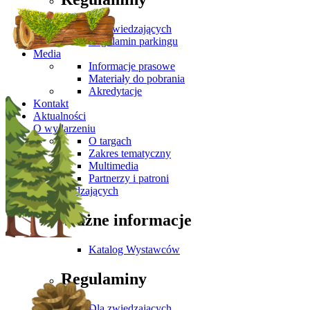
Dla zwiedzających
Regulamin parkingu
Media
Informacje prasowe
Materiały do pobrania
Akredytacje
Kontakt
Aktualności
O wydarzeniu
O targach
Zakres tematyczny
Multimedia
Partnerzy i patroni
Dla Zwiedzających
Ważne informacje
Katalog Wystawców
Regulaminy
Dla zwiedzających