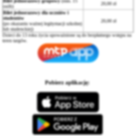
Bilet jednorazowy grupowy
(min. 15
20,00 zł
osób)
Bilet jednorazowy dla uczniów i
studentów
20,00 zł
(po okazaniu ważnej legitymacji szkolnej
lub studenckiej)
Dzieci do 13 roku życia upoważnione są do bezpłatnego wstępu na
teren targów.
Pobierz aplikację: