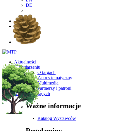
DE
PL
EN
DE
Aktualności
O wydarzeniu
O targach
Zakres tematyczny
Multimedia
Partnerzy i patroni
Dla Zwiedzających
Ważne informacje
Katalog Wystawców
Regulaminy