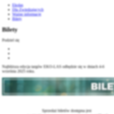
Ekolas
Dla Zwiedzających
Ważne informacje
Bilety
Bilety
Podziel się
Najbliższa edycja targów EKO-LAS odbędzie się w dniach 4-6
września 2025 roku.
Sprzedaż biletów dostępna jest