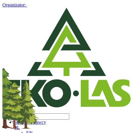
Organizator:
Strefa Wystawcy
PL
EN