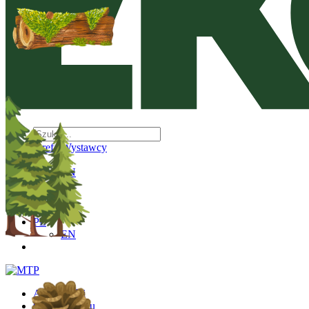
Strefa Wystawcy
PL
EN
PL
EN
Aktualności
O wydarzeniu