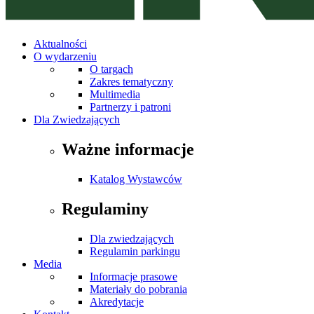
Aktualności
O wydarzeniu
O targach
Zakres tematyczny
Multimedia
Partnerzy i patroni
Dla Zwiedzających
Ważne informacje
Katalog Wystawców
Regulaminy
Dla zwiedzających
Regulamin parkingu
Media
Informacje prasowe
Materiały do pobrania
Akredytacje