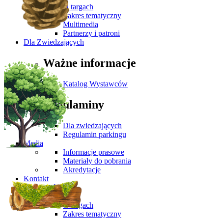
O targach
Zakres tematyczny
Multimedia
Partnerzy i patroni
Dla Zwiedzających
Ważne informacje
Katalog Wystawców
Regulaminy
Dla zwiedzających
Regulamin parkingu
Media
Informacje prasowe
Materiały do pobrania
Akredytacje
Kontakt
Aktualności
O wydarzeniu
O targach
Zakres tematyczny