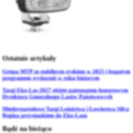
Ostatnie artykuły
Grupa MTP ze stabilnym zyskiem w 2025 i bogatym
programem wydarzeń w roku bieżącym
Targi Eko-Las 2027 objęte patronatem honorowym
Dyrektora Generalnego Lasów Państwowych
Międzynarodowe Targi Leśnictwa i Łowiectwa Silva
Regina przystankiem do Eko-Lasu
Bądź na bieżąco