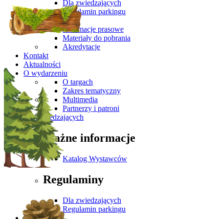
Dla zwiedzających
Regulamin parkingu
Media
Informacje prasowe
Materiały do pobrania
Akredytacje
Kontakt
Aktualności
O wydarzeniu
O targach
Zakres tematyczny
Multimedia
Partnerzy i patroni
Dla Zwiedzających
Ważne informacje
Katalog Wystawców
Regulaminy
Dla zwiedzających
Regulamin parkingu
Media