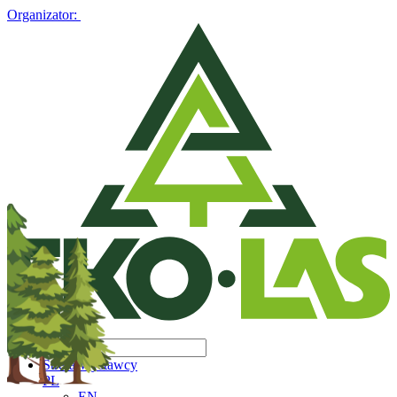
Organizator:
Strefa Wystawcy
PL
EN