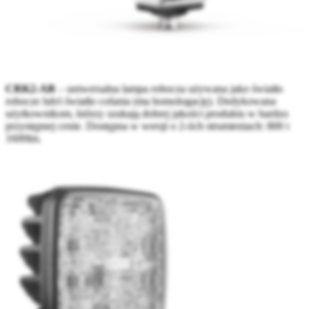
CRK2-AR
– uniwersalna lampa robocza używana jako światło
robocze lub/i światło cofania (ma homologację). Dedykowana
użytkownikom, którzy szukają dobrej jakości produktu w bardzo
przystępnej cenie. Dostępna w wersji o 2-óch strumieniach: 800 i
1600lm.