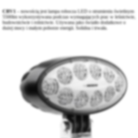
CRV1
– nowością jest lampa robocza LED o strumieniu świetlnym
5500lm wykorzystywana podczas wymagających prac w leśnictwie,
budownictwie i rolnictwie. Używana jako światło dodatkowe o
dużej mocy i małym poborze energii. Solidna i trwała.