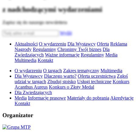
z nadchodzącymi wydarzeniami
Zapisz się do naszego newslettera
Wyślij
Aktualności
O wydarzeniu
Dla Wystawcy
Oferta
Reklama
Nagrody
Regulaminy
Chronimy Twój biznes
Dla
Zwiedzających
Ważne informacje
Regulaminy
Media
Multimedia
Kontakt
O wydarzeniu
O targach
Zakres tematyczny
Multimedia
Dla Wystawcy
Dlaczego warto?
Oferta uczestnictwa
Zgłoś
udział w targach
Zbuduj stoisko
Usługi techniczne
Konkurs
Acanthus Aureus
Konkurs o Złoty Medal
Dla Zwiedzających
Media
Informacje prasowe
Materiały do pobrania
Akredytacje
Kontakt
Organizator