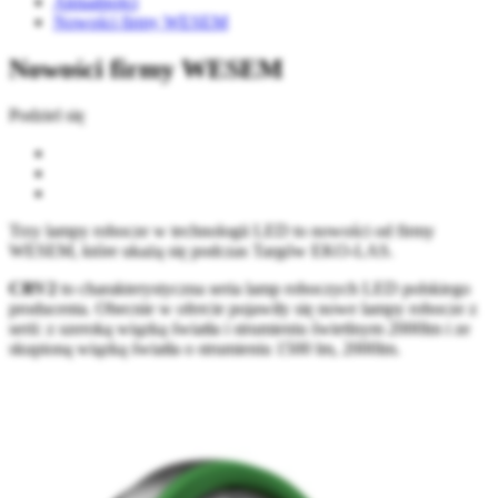
Aktualności
Nowości firmy WESEM
Nowości firmy WESEM
Podziel się
Trzy lampy robocze w technologii LED to nowości od firmy
WESEM, które ukażą się podczas Targów EKO-LAS.
CRV2
to charakterystyczna seria lamp roboczych LED polskiego
producenta. Obecnie w ofercie pojawiły się nowe lampy robocze z
serii: z szeroką wiązką światła i strumieniu świetlnym 2000lm i ze
skupioną wiązką światła o strumieniu 1500 lm, 2000lm.