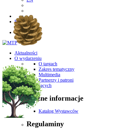
PL
EN
Aktualności
O wydarzeniu
O targach
Zakres tematyczny
Multimedia
Partnerzy i patroni
Dla Zwiedzających
Ważne informacje
Katalog Wystawców
Regulaminy