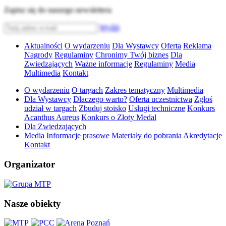
Zapisz się do naszego newslettera
Wyślij
Aktualności
O wydarzeniu
Dla Wystawcy
Oferta
Reklama
Nagrody
Regulaminy
Chronimy Twój biznes
Dla
Zwiedzających
Ważne informacje
Regulaminy
Media
Multimedia
Kontakt
O wydarzeniu
O targach
Zakres tematyczny
Multimedia
Dla Wystawcy
Dlaczego warto?
Oferta uczestnictwa
Zgłoś
udział w targach
Zbuduj stoisko
Usługi techniczne
Konkurs
Acanthus Aureus
Konkurs o Złoty Medal
Dla Zwiedzających
Media
Informacje prasowe
Materiały do pobrania
Akredytacje
Kontakt
Organizator
Nasze obiekty