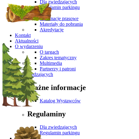
Dla zwiedzających
Regulamin parkingu
Media
Informacje prasowe
Materiały do pobrania
Akredytacje
Kontakt
Aktualności
O wydarzeniu
O targach
Zakres tematyczny
Multimedia
Partnerzy i patroni
Dla Zwiedzających
Ważne informacje
Katalog Wystawców
Regulaminy
Dla zwiedzających
Regulamin parkingu
Media