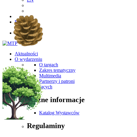
PL
EN
Aktualności
O wydarzeniu
O targach
Zakres tematyczny
Multimedia
Partnerzy i patroni
Dla Zwiedzających
Ważne informacje
Katalog Wystawców
Regulaminy