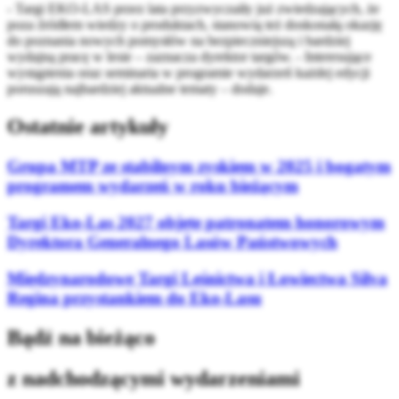
- Targi EKO-LAS przez lata przyzwyczaiły już zwiedzających, że
poza źródłem wiedzy o produktach, stanowią też doskonałą okazję
do poznania nowych pomysłów na bezpieczniejszą i bardziej
wydajną pracę w lesie – zaznacza dyrektor targów. - Interesujące
wystąpienia oraz seminaria w programie wydarzeń każdej edycji
poruszają najbardziej aktualne tematy – dodaje.
Ostatnie artykuły
Grupa MTP ze stabilnym zyskiem w 2025 i bogatym
programem wydarzeń w roku bieżącym
Targi Eko-Las 2027 objęte patronatem honorowym
Dyrektora Generalnego Lasów Państwowych
Międzynarodowe Targi Leśnictwa i Łowiectwa Silva
Regina przystankiem do Eko-Lasu
Bądź na bieżąco
z nadchodzącymi wydarzeniami