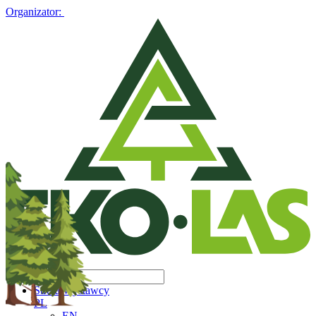
Organizator:
Strefa Wystawcy
PL
EN