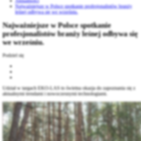
Aktualności
Najważniejsze w Polsce spotkanie profesjonalistów branży
leśnej odbywa się we wrześniu.
Najważniejsze w Polsce spotkanie
profesjonalistów branży leśnej odbywa się
we wrześniu.
Podziel się
Udział w targach EKO-LAS to świetna okazja do zapoznania się z
aktualnymi trendami i nowoczesnymi technologiami.