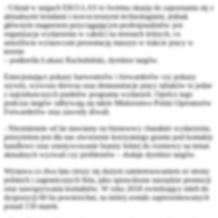
- Udział w targach EKO-LAS to świetna okazja do zapoznania się z
aktualnymi trendami i nowoczesnymi technologiami, jednak
głównym magnesem przyciągającym profesjonalistów jest
organizacja wydarzenia w całości na terenach leśnych, co
umożliwia wystawcom prezentację maszyn w trakcie pracy w
terenie
– podkreśla Łukasz Rachubiński, dyrektor targów.
Emocjonujące pokazy harwesterów i forwarderów czy pokazy
zrywki, wywozu drewna oraz demonstracje pracy rębaków to jedne
z najciekawszych punktów programu wydarzeń. Oprócz tego
podczas targów odbywają się także Mistrzostwa Polski Operatorów
Forwarderów oraz zawody drwali.
- Niezmiennie od lat stawiamy na biznesowy charakter wydarzenia,
priorytetem jest dla nas stworzenie korzystnego gruntu pod kontakty
handlowe oraz zmotywowanie branży leśnej do rozmowy na temat
aktualnych wyzwań czy problemów – dodaje dyrektor targów.
Wystawa co dwa lata cieszy się dużym zainteresowaniem ze strony
polskich i zagranicznych firm, jako sprawdzone narzędzie promocji
oraz nawiązywania kontaktów. W roku 2018 zwiedzający mieli do
dyspozycji 60 ha powierzchni, na której zostało zaprezentowanych
ponad 150 marek.