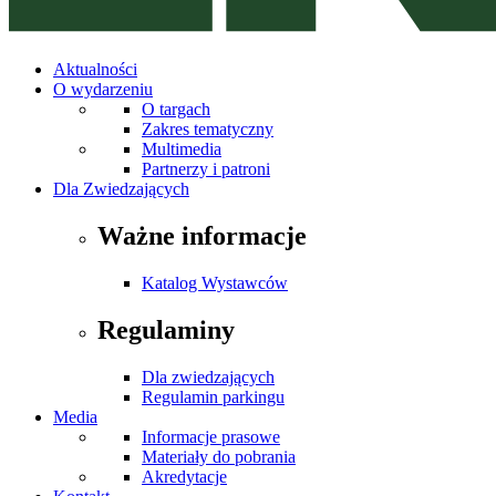
Aktualności
O wydarzeniu
O targach
Zakres tematyczny
Multimedia
Partnerzy i patroni
Dla Zwiedzających
Ważne informacje
Katalog Wystawców
Regulaminy
Dla zwiedzających
Regulamin parkingu
Media
Informacje prasowe
Materiały do pobrania
Akredytacje