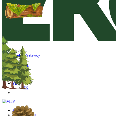
Strefa Wystawcy
PL
EN
PL
EN
Aktualności
O wydarzeniu