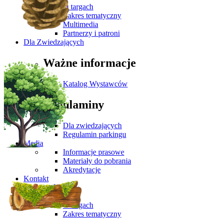
O targach
Zakres tematyczny
Multimedia
Partnerzy i patroni
Dla Zwiedzających
Ważne informacje
Katalog Wystawców
Regulaminy
Dla zwiedzających
Regulamin parkingu
Media
Informacje prasowe
Materiały do pobrania
Akredytacje
Kontakt
Aktualności
O wydarzeniu
O targach
Zakres tematyczny