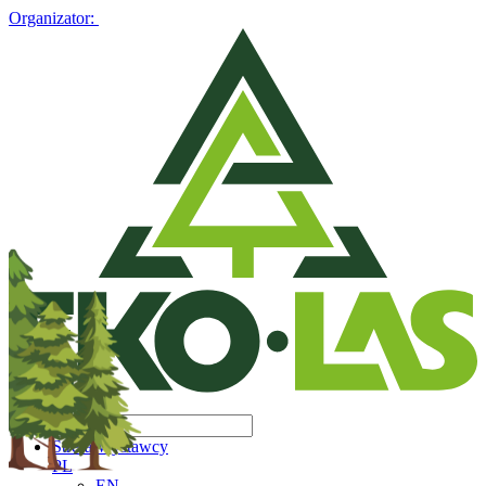
Organizator:
Strefa Wystawcy
PL
EN