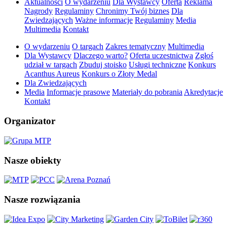
Aktualności
O wydarzeniu
Dla Wystawcy
Oferta
Reklama
Nagrody
Regulaminy
Chronimy Twój biznes
Dla
Zwiedzających
Ważne informacje
Regulaminy
Media
Multimedia
Kontakt
O wydarzeniu
O targach
Zakres tematyczny
Multimedia
Dla Wystawcy
Dlaczego warto?
Oferta uczestnictwa
Zgłoś
udział w targach
Zbuduj stoisko
Usługi techniczne
Konkurs
Acanthus Aureus
Konkurs o Złoty Medal
Dla Zwiedzających
Media
Informacje prasowe
Materiały do pobrania
Akredytacje
Kontakt
Organizator
Nasze obiekty
Nasze rozwiązania