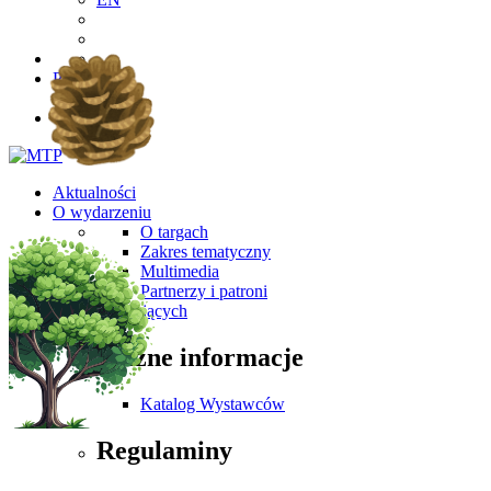
PL
EN
Aktualności
O wydarzeniu
O targach
Zakres tematyczny
Multimedia
Partnerzy i patroni
Dla Zwiedzających
Ważne informacje
Katalog Wystawców
Regulaminy