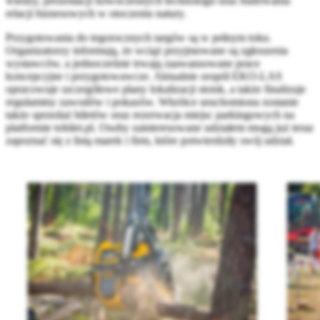
wiedzy, prezentacji nowoczesnych technologii oraz budowania
relacji biznesowych w otoczeniu natury.
Przygotowania do tegorocznych targów są w pełnym toku.
Organizatorzy informują, że wciąż przyjmowane są zgłoszenia
wystawców, a jednocześnie trwają zaawansowane prace
koncepcyjne i przygotowawcze. Aktualnie zespół EKO-LAS
opracowuje szczegółowe plany lokalizacji stoisk, a także finalizuje
regulaminy zawodów i pokazów. Wkrótce uruchomiona zostanie
także sprzedaż biletów oraz rezerwacja miejsc parkingowych na
platformie tobilet.pl. Osoby zainteresowane udziałem mogą już teraz
zapoznać się z listą marek i firm, które potwierdziły swój udział.