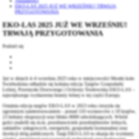
Aktualności
EKO-LAS 2025 JUŻ WE WRZEŚNIU! TRWAJĄ
PRZYGOTOWANIA
EKO-LAS 2025 JUŻ WE WRZEŚNIU!
TRWAJĄ PRZYGOTOWANIA
Podziel się
Już w dniach 4–6 września 2025 roku w miejscowości Mostki koło
Świebodzina odbędzie się kolejna edycja Targów Gospodarki
Leśnej, Przemysłu Drzewnego i Ochrony Środowiska EKO-LAS –
największego wydarzenia branży leśnej w tej części Europy.
Ostatnia edycja targów EKO-LAS w 2023 roku cieszyła się
ogromnym zainteresowaniem – ponad 110 wystawców z 10 krajów,
23 hektary ekspozycji oraz blisko 8000 odwiedzających. Wśród
gości znaleźli się m.in. przedstawiciele przedsiębiorstw leśnych,
zakładów usługowych, energetyki, gospodarki komunalnej oraz
dyrekcji dróg publicznych. Targi EKO-LAS to okazja do wymiany