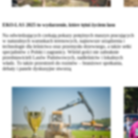
EKO-LAS 2025 to wydarzenie, które tętni życiem lasu
Na odwiedzających czekają pokazy potężnych maszyn pracujących
w naturalnych warunkach terenowych, najnowsze urządzenia i
technologie dla leśnictwa oraz przemysłu drzewnego, a także setki
specjalistów z Polski i zagranicy. Wśród gości nie zabraknie
przedstawicieli Lasów Państwowych, nadleśnictw i lokalnych
władz. To także przestrzeń do rozmów – branżowe spotkania,
debaty i panele dyskusyjne stworzą