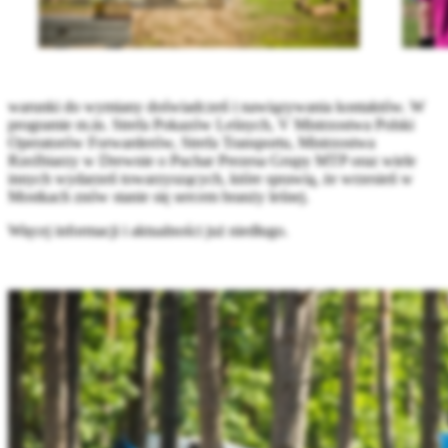
warunki do wymiany doświadczeń i nawiązywania kontaktów. W
programie m.in. Strefa Pokazów Leśnych, V Mistrzostwa Polski
Operatorów Forwarderów, Strefa Transportu, Mistrzostwa
Rzeźbiarzy w Drewnie o Puchar Prezesa Grupy MTP oraz wiele
innych wydarzeń towarzyszących, które sprawią, że wrzesień w
Mostkach znów stanie się sercem branży leśnej.
Więcej informacji i aktualności już niedługo.