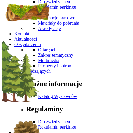
Dla zwiedzających
Regulamin parkingu
Media
Informacje prasowe
Materiały do pobrania
Akredytacje
Kontakt
Aktualności
O wydarzeniu
O targach
Zakres tematyczny
Multimedia
Partnerzy i patroni
Dla Zwiedzających
Ważne informacje
Katalog Wystawców
Regulaminy
Dla zwiedzających
Regulamin parkingu
Media