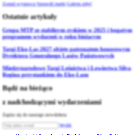
Zostań wystawcą
Sprawdź marki
Galeria zdjęć
Ostatnie artykuły
Grupa MTP ze stabilnym zyskiem w 2025 i bogatym
programem wydarzeń w roku bieżącym
Targi Eko-Las 2027 objęte patronatem honorowym
Dyrektora Generalnego Lasów Państwowych
Międzynarodowe Targi Leśnictwa i Łowiectwa Silva
Regina przystankiem do Eko-Lasu
Bądź na bieżąco
z nadchodzącymi wydarzeniami
Zapisz się do naszego newslettera
Wyślij