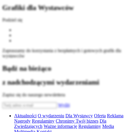
Grafiki dla Wystawców
Podziel się
Zapraszamy do korzystania z bezpłatnych i gotowych grafik dla
wystawców
Bądź na bieżąco
z nadchodzącymi wydarzeniami
Zapisz się do naszego newslettera
Wyślij
Aktualności
O wydarzeniu
Dla Wystawcy
Oferta
Reklama
Nagrody
Regulaminy
Chronimy Twój biznes
Dla
Zwiedzających
Ważne informacje
Regulaminy
Media
Multimedia
Kontakt