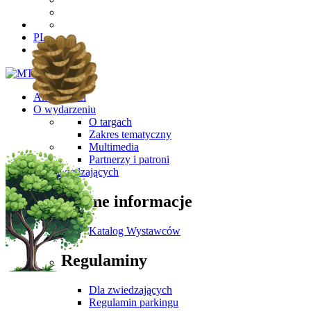
PL
Aktualności
O wydarzeniu
O targach
Zakres tematyczny
Multimedia
Partnerzy i patroni
Dla Zwiedzających
Ważne informacje
Katalog Wystawców
Regulaminy
Dla zwiedzających
Regulamin parkingu