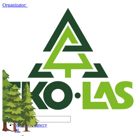
Organizator:
Strefa Wystawcy
PL