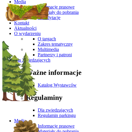
Media
Informacje prasowe
Materiały do pobrania
Akredytacje
Kontakt
Aktualności
O wydarzeniu
O targach
Zakres tematyczny
Multimedia
Partnerzy i patroni
Dla Zwiedzających
Ważne informacje
Katalog Wystawców
Regulaminy
Dla zwiedzających
Regulamin parkingu
Media
Informacje prasowe
Materiały do pobrania