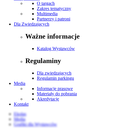
O targach
Zakres tematyczny
Multimedia
Partnerzy i patroni
Dla Zwiedzających
Ważne informacje
Katalog Wystawców
Regulaminy
Dla zwiedzających
Regulamin parkingu
Media
Informacje prasowe
Materiały do pobrania
Akredytacje
Kontakt
Ekolas
Media
Grafiki dla Wystawców