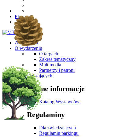
PL
Aktualności
O wydarzeniu
O targach
Zakres tematyczny
Multimedia
Partnerzy i patroni
Dla Zwiedzających
Ważne informacje
Katalog Wystawców
Regulaminy
Dla zwiedzających
Regulamin parkingu