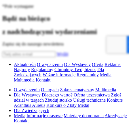
*Pole wymagane
Bądź na bieżąco
z nadchodzącymi wydarzeniami
Zapisz się do naszego newslettera
Wyślij
Aktualności
O wydarzeniu
Dla Wystawcy
Oferta
Reklama
Nagrody
Regulaminy
Chronimy Twój biznes
Dla
Zwiedzających
Ważne informacje
Regulaminy
Media
Multimedia
Kontakt
O wydarzeniu
O targach
Zakres tematyczny
Multimedia
Dla Wystawcy
Dlaczego warto?
Oferta uczestnictwa
Zgłoś
udział w targach
Zbuduj stoisko
Usługi techniczne
Konkurs
Acanthus Aureus
Konkurs o Złoty Medal
Dla Zwiedzających
Media
Informacje prasowe
Materiały do pobrania
Akredytacje
Kontakt