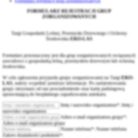
Formularz rejestracji grup zorganizowanych
FORMULARZ REJESTRACJI GRUP
ZORGANIZOWANYCH
Targi Gospodarki Leśnej, Przemysłu Drzewnego i Ochrony
Środowiska
EKO-LAS
Formularz przeznaczony jest dla grup zorganizowanych związanych
zawodowo z gospodarką leśną, przemysłem drzewnym lub ochroną
środowiska.
W celu zgłoszenia przyjazdu grupy zorganizowanej na Targi
EKO-
LAS
, należy wypełnić poniższe informacje. Po zarejestrowaniu
grupy otrzymasz od nas powiadomienie oraz kartę parkingową
uprawniającą do bezpłatnego zaparkowania autokaru.
Imię i nazwisko organizatora*:
Imię i
nazwisko organizatora
Adres e-mail organizatora grupy*:
Adres e-mail organizatora grupy
Numer telefonu*:
Numer telefonu
Zakres dzialalności podmiotu*: