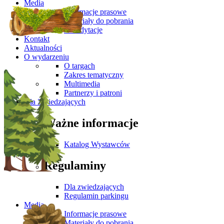
Media
Informacje prasowe
Materiały do pobrania
Akredytacje
Kontakt
Aktualności
O wydarzeniu
O targach
Zakres tematyczny
Multimedia
Partnerzy i patroni
Dla Zwiedzających
Ważne informacje
Katalog Wystawców
Regulaminy
Dla zwiedzających
Regulamin parkingu
Media
Informacje prasowe
Materiały do pobrania