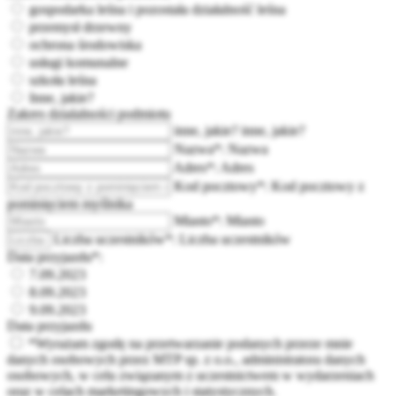
gospodarka leśna i pozostała działalność leśna
przemysł drzewny
ochrona środowiska
usługi komunalne
szkoła leśna
Inne, jakie?
Zakres dzialalności podmiotu
inne, jakie?
inne, jakie?
Nazwa*:
Nazwa
Adres*:
Adres
Kod pocztowy*:
Kod pocztowy z
pominięciem myślnika
Miasto*:
Miasto
Liczba uczestników*:
Liczba uczestników
Data przyjazdu*:
7.09.2023
8.09.2023
9.09.2023
Data przyjazdu
*Wyrażam zgodę na przetwarzanie podanych przeze mnie
danych osobowych przez MTP sp. z o.o., administratora danych
osobowych, w celu związanym z uczestnictwem w wydarzeniach
oraz w celach marketingowych i statystycznych.