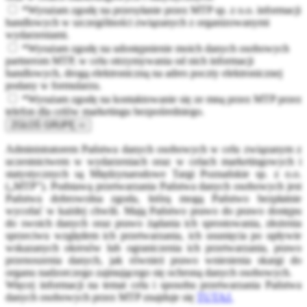
*Wyrażam zgodę na przesyłanie przez MTP sp. z o.o. informacji
handlowych w szczególności związanych z organizowanymi
wydarzeniami.
*Wyrażam zgodę na udostępnienie moich danych osobowych
partnerom MTP, w celu otrzymywania od nich informacji
handlowych, drogą elektroniczną na adres poczty elektronicznej
podany w formularzu.
*Wyrażam zgodę na kontaktowanie się ze mną przez MTP przez
telefon dla celów marketingu bezpośredniego.
ZGŁOŚ GRUPĘ ⇨
Administratorem Państwa danych osobowych w celu związanym z
uczestnictwem w wydarzeniach oraz w celach marketingowych i
statystycznych są Międzynarodowe Targi Poznańskie sp. z o.o.
(„MTP”). Podstawą przetwarzania Państwa danych osobowych jest
Państwa dobrowolna zgoda, którą mogą Państwo bezpłatnie
wycofać w każdej chwili. Mają Państwo prawo do prawo dostępu
do swoich danych oraz prawo żądania ich sprostowania, złożenia
sprzeciwu względem ich przetwarzania, ich usunięcia po upływie
wskazanych okresów lub ograniczenia ich przetwarzania, prawo
przenoszenia danych, jak również prawo wniesienia skargi do
organu nadzorczego zajmującego się ochroną danych osobowych.
Więcej informacji na temat celu i sposobu przetwarzania Państwa
danych osobowych przez MTP znajduje się
TUTAJ.