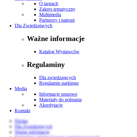
O targach
Zakres tematyczny
Multimedia
Partnerzy i patroni
Dla Zwiedzających
Ważne informacje
Katalog Wystawców
Regulaminy
Dla zwiedzających
Regulamin parkingu
Media
Informacje prasowe
Materiały do pobrania
Akredytacje
Kontakt
Ekolas
Dla Zwiedzających
Ważne informacje