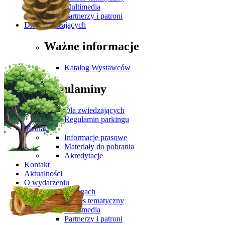
Multimedia
Partnerzy i patroni
Dla Zwiedzających
Ważne informacje
Katalog Wystawców
Regulaminy
Dla zwiedzających
Regulamin parkingu
Media
Informacje prasowe
Materiały do pobrania
Akredytacje
Kontakt
Aktualności
O wydarzeniu
O targach
Zakres tematyczny
Multimedia
Partnerzy i patroni