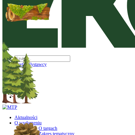
Strefa Wystawcy
PL
PL
Aktualności
O wydarzeniu
O targach
Zakres tematyczny