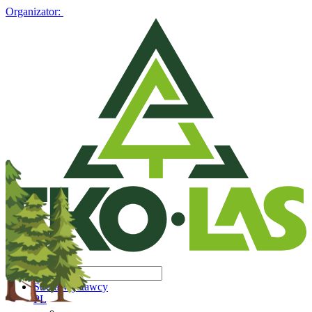
Organizator:
Strefa Wystawcy
PL