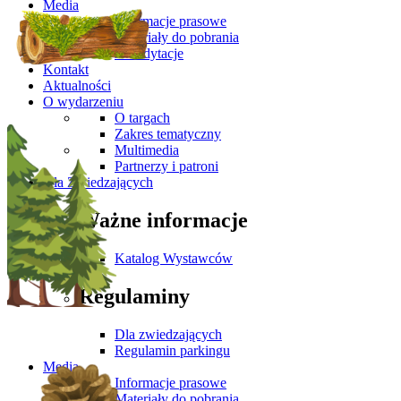
Media
Informacje prasowe
Materiały do pobrania
Akredytacje
Kontakt
Aktualności
O wydarzeniu
O targach
Zakres tematyczny
Multimedia
Partnerzy i patroni
Dla Zwiedzających
Ważne informacje
Katalog Wystawców
Regulaminy
Dla zwiedzających
Regulamin parkingu
Media
Informacje prasowe
Materiały do pobrania