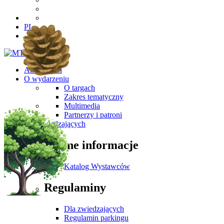
PL
Aktualności
O wydarzeniu
O targach
Zakres tematyczny
Multimedia
Partnerzy i patroni
Dla Zwiedzających
Ważne informacje
Katalog Wystawców
Regulaminy
Dla zwiedzających
Regulamin parkingu