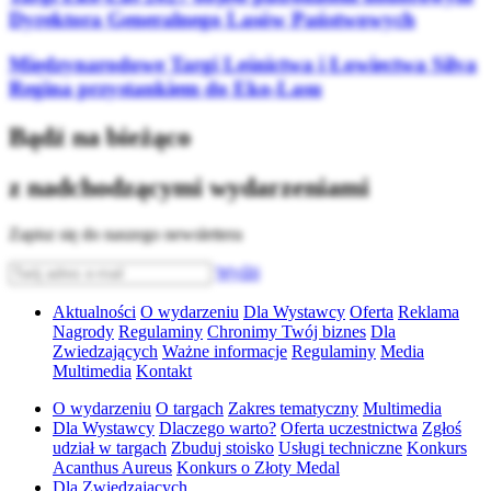
Dyrektora Generalnego Lasów Państwowych
Międzynarodowe Targi Leśnictwa i Łowiectwa Silva
Regina przystankiem do Eko-Lasu
Bądź na bieżąco
z nadchodzącymi wydarzeniami
Zapisz się do naszego newslettera
Wyślij
Aktualności
O wydarzeniu
Dla Wystawcy
Oferta
Reklama
Nagrody
Regulaminy
Chronimy Twój biznes
Dla
Zwiedzających
Ważne informacje
Regulaminy
Media
Multimedia
Kontakt
O wydarzeniu
O targach
Zakres tematyczny
Multimedia
Dla Wystawcy
Dlaczego warto?
Oferta uczestnictwa
Zgłoś
udział w targach
Zbuduj stoisko
Usługi techniczne
Konkurs
Acanthus Aureus
Konkurs o Złoty Medal
Dla Zwiedzających