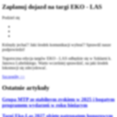
Zaplanuj dojazd na targi EKO - LAS
Podziel się
Którędy jechać? Jaki środek komunikacji wybrać? Sprawdź nasze
podpowiedzi!
Tegoroczna edycja targów EKO - LAS odbędzie się w Szklarni k.
Janowa Lubelskiego. Warto wcześniej sprawdzić, na jaki środek
lokomocji się zdecydować.
Szczegóły >>
Ostatnie artykuły
Grupa MTP ze stabilnym zyskiem w 2025 i bogatym
programem wydarzeń w roku bieżącym
Targi Eko-Las 2027 objęte patronatem honorowym