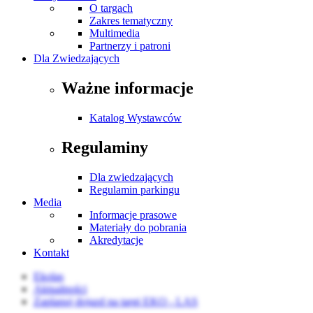
O targach
Zakres tematyczny
Multimedia
Partnerzy i patroni
Dla Zwiedzających
Ważne informacje
Katalog Wystawców
Regulaminy
Dla zwiedzających
Regulamin parkingu
Media
Informacje prasowe
Materiały do pobrania
Akredytacje
Kontakt
Ekolas
Aktualności
Zaplanuj dojazd na targi EKO - LAS