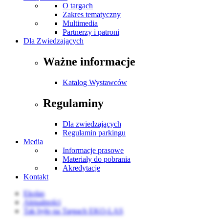
O targach
Zakres tematyczny
Multimedia
Partnerzy i patroni
Dla Zwiedzających
Ważne informacje
Katalog Wystawców
Regulaminy
Dla zwiedzających
Regulamin parkingu
Media
Informacje prasowe
Materiały do pobrania
Akredytacje
Kontakt
Ekolas
Aktualności
Tak było na Targach EKO-LAS