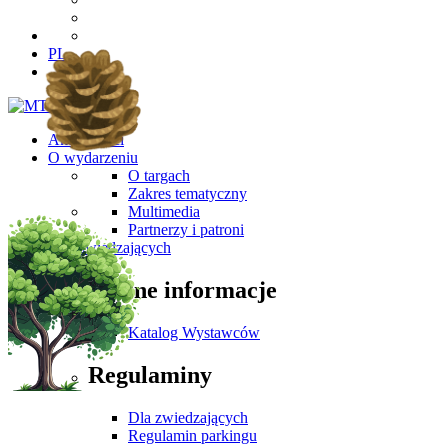
PL
Aktualności
O wydarzeniu
O targach
Zakres tematyczny
Multimedia
Partnerzy i patroni
Dla Zwiedzających
Ważne informacje
Katalog Wystawców
Regulaminy
Dla zwiedzających
Regulamin parkingu