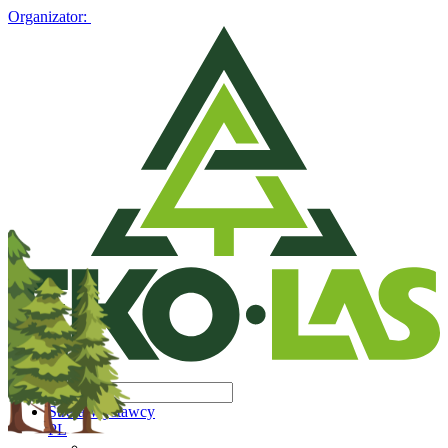
Organizator:
Strefa Wystawcy
PL