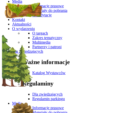
Media
Informacje prasowe
Materiały do pobrania
Akredytacje
Kontakt
Aktualności
O wydarzeniu
O targach
Zakres tematyczny
Multimedia
Partnerzy i patroni
Dla Zwiedzających
Ważne informacje
Katalog Wystawców
Regulaminy
Dla zwiedzających
Regulamin parkingu
Media
Informacje prasowe
Materiały do pobrania