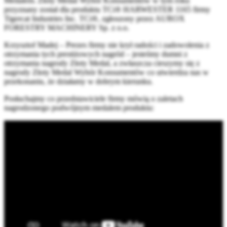
Medalem. Złoty Medal Wybór Konsumentów w tym roku
przyznany został dla produktu TCi® HARWESTER 1165 firmy
Tigercat Industries Inc. TCi®, zgłoszony przez AUROX
FORESTRY MACHINERY Sp. z o.o.
Krzysztof Madej – Prezes firmy nie krył radości i zadowolenia z
otrzymania tych prestiżowych nagród – jesteśmy dumni z
otrzymania nagrody Złoty Medal, a zwłaszcza cieszymy się z
nagrody Złoty Medal Wybór Konsumentów co utwierdza nas w
przekonaniu, że działamy w dobrym kierunku.
Posłuchajmy co przedstawiciele firmy mówią o zaletach
nagrodzonego podwójnym medalem produktu: