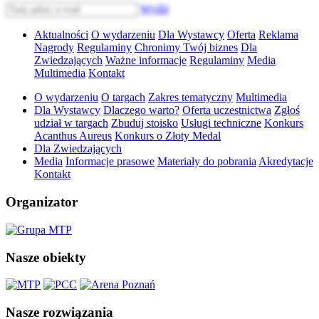
Wyślij
Aktualności
O wydarzeniu
Dla Wystawcy
Oferta
Reklama
Nagrody
Regulaminy
Chronimy Twój biznes
Dla
Zwiedzających
Ważne informacje
Regulaminy
Media
Multimedia
Kontakt
O wydarzeniu
O targach
Zakres tematyczny
Multimedia
Dla Wystawcy
Dlaczego warto?
Oferta uczestnictwa
Zgłoś
udział w targach
Zbuduj stoisko
Usługi techniczne
Konkurs
Acanthus Aureus
Konkurs o Złoty Medal
Dla Zwiedzających
Media
Informacje prasowe
Materiały do pobrania
Akredytacje
Kontakt
Organizator
Nasze obiekty
Nasze rozwiązania