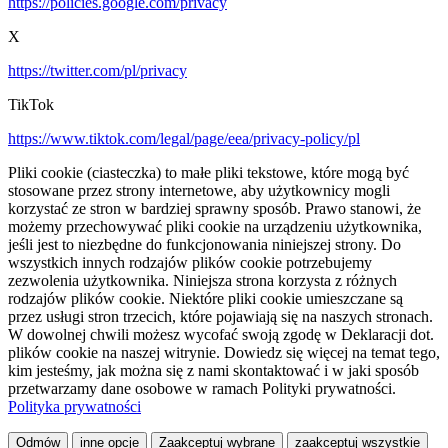
https://policies.google.com/privacy
X
https://twitter.com/pl/privacy
TikTok
https://www.tiktok.com/legal/page/eea/privacy-policy/pl
Pliki cookie (ciasteczka) to małe pliki tekstowe, które mogą być
stosowane przez strony internetowe, aby użytkownicy mogli
korzystać ze stron w bardziej sprawny sposób. Prawo stanowi, że
możemy przechowywać pliki cookie na urządzeniu użytkownika,
jeśli jest to niezbędne do funkcjonowania niniejszej strony. Do
wszystkich innych rodzajów plików cookie potrzebujemy
zezwolenia użytkownika. Niniejsza strona korzysta z różnych
rodzajów plików cookie. Niektóre pliki cookie umieszczane są
przez usługi stron trzecich, które pojawiają się na naszych stronach.
W dowolnej chwili możesz wycofać swoją zgodę w Deklaracji dot.
plików cookie na naszej witrynie. Dowiedz się więcej na temat tego,
kim jesteśmy, jak można się z nami skontaktować i w jaki sposób
przetwarzamy dane osobowe w ramach Polityki prywatności.
Polityka prywatności
Odmów
inne opcje
Zaakceptuj wybrane
zaakceptuj wszystkie