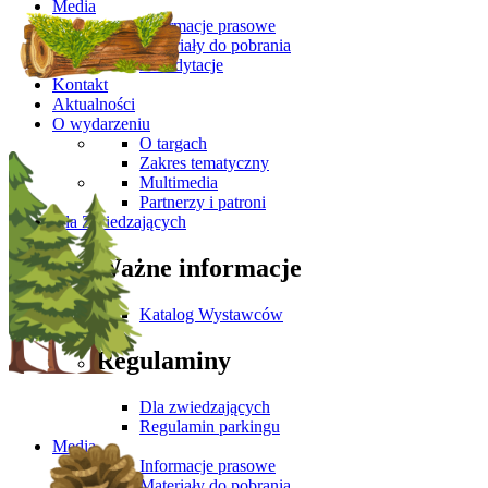
Media
Informacje prasowe
Materiały do pobrania
Akredytacje
Kontakt
Aktualności
O wydarzeniu
O targach
Zakres tematyczny
Multimedia
Partnerzy i patroni
Dla Zwiedzających
Ważne informacje
Katalog Wystawców
Regulaminy
Dla zwiedzających
Regulamin parkingu
Media
Informacje prasowe
Materiały do pobrania