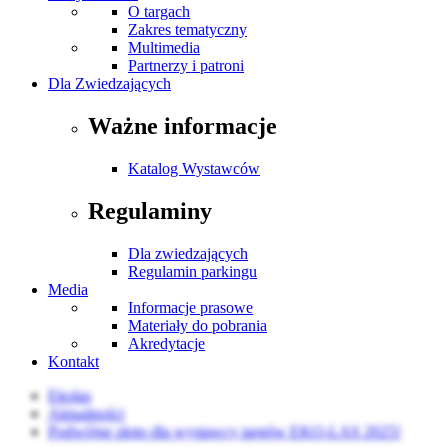
O targach
Zakres tematyczny
Multimedia
Partnerzy i patroni
Dla Zwiedzających
Ważne informacje
Katalog Wystawców
Regulaminy
Dla zwiedzających
Regulamin parkingu
Media
Informacje prasowe
Materiały do pobrania
Akredytacje
Kontakt
Ekolas
Aktualności
Podwójne złoto dla wystawcy targów EKO-LAS 2025!