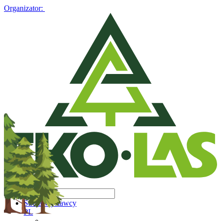
Organizator:
Strefa Wystawcy
PL