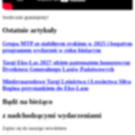
Serdecznie gratulujemy!
Ostatnie artykuły
Grupa MTP ze stabilnym zyskiem w 2025 i bogatym
programem wydarzeń w roku bieżącym
Targi Eko-Las 2027 objęte patronatem honorowym
Dyrektora Generalnego Lasów Państwowych
Międzynarodowe Targi Leśnictwa i Łowiectwa Silva
Regina przystankiem do Eko-Lasu
Bądź na bieżąco
z nadchodzącymi wydarzeniami
Zapisz się do naszego newslettera