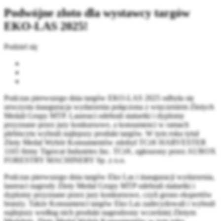
Podwójne złoto dla wystawcy targów
EKO-LAS 2025!
Podziel się
Podczas pierwszego dnia targów EKO-LAS 2025 odbyła się
uroczysta inauguracja wydarzenia połączona z wręczeniem Złotych
Medali Grupy MTP. Laureaci odebrali statuetki i dyplomy
przyznane przez jury konkursowe, a konsumenci w ramach
plebiscytu wybrali najlepszy produkt targów. W tym roku tytuł
Złoty Medal Wybór Konsumentów zdobył TCi® HARVESTER
1165 firmy Tigercat Industries Inc. TCi®, zgłoszony przez AUROX
FORESTRY MACHINERY Sp. z o.o.
Podczas pierwszego dnia targów Eko Las i inauguracji wydarzenia,
laureaci nagrody Złoty Medal Grupy MTP odebrali statuetki i
dyplomy przyznane przez jury konkursowe, czyli grono ekspertów
branży. Także Konsumenci targów Eko Las zadecydowali i wybrali
najlepszy według nich produkt nagrodzony wcześniej Złotym