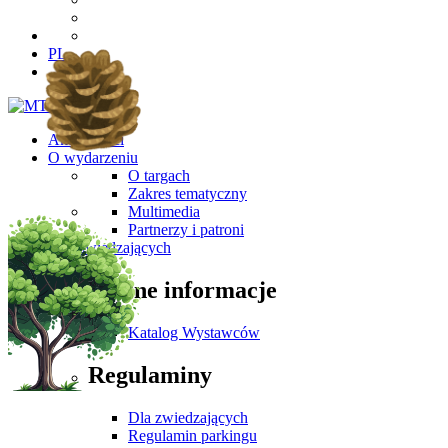
PL
Aktualności
O wydarzeniu
O targach
Zakres tematyczny
Multimedia
Partnerzy i patroni
Dla Zwiedzających
Ważne informacje
Katalog Wystawców
Regulaminy
Dla zwiedzających
Regulamin parkingu