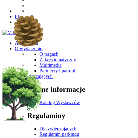
PL
Aktualności
O wydarzeniu
O targach
Zakres tematyczny
Multimedia
Partnerzy i patroni
Dla Zwiedzających
Ważne informacje
Katalog Wystawców
Regulaminy
Dla zwiedzających
Regulamin parkingu