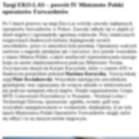
Targi EKO-LAS – powrót IV Mistrzostw Polski
operatorów Forwarderów
Po 5 latach przerwy na targi Eko-Las wróciły zawody najlepszych
operatorów forwarderów w Polsce. Zawody odbyły się w piątek (2
dzień targów) i zgromadziły ogromną widownie. Przy ostatecznych
rozgrywkach finałowych trybuny dopingowały swoich
zawodników, przez co atmosfera była przednia. Operatorzy walczyli
zarówno o nagrody pieniężne jak i rzeczowe, lecz przede wszystkim
o miano Mistrza Polski, a także możliwość reprezentowania naszego
kraju na arenie międzynarodowej podczas Mistrzostw Świata.
Zwycięzcom okazał się Kacper Kaczyński, który z czasem 4:05 w
finałowym przejeździe pokonał
Mariana Korzystkę
. Trzecią lokatę
zajął
Piotr Kwiatkowski
. Wszystkim startującym zawodnikom
gratulujemy oraz zapraszamy do wzięcia udziału w mistrzostwach
już podczas następnej edycji targów. Dzięki organizatorom: Grupa
MTP, Uniwersytet Przyrodniczy w Poznaniu - Wydział Leśny i
Technologii Drewna, sponsorom: xgiełda, swimer, gulf oraz
wszystkim zaangażowanym w wydarzenie, dziękujemy, iż po tylu
latach Mistrzostwa Polski Operatorów Forwarderów mogły znów
się odbyć i to na naszym terenie targowym.