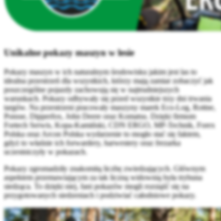
Unikalne pokazy maszyn w lesie
Pokazy maszyn w ich naturalnym środowisku jakim jest las to
idealna przestrzeń dla wszystkich, którzy mają zamiar zobaczyć jak
poszczególne pojazdy zachowują się w najtrudniejszych
warunkach. Pokazy odbywały się przed wszystkie trzy dni trwania
targów. Na przestrzeni pracowały maszyny marek Eco-Log, Rottne,
Ponsse, Dipperfox, John Deere oraz Komatsu. Dzięki firmom
Fortech Serwis, Kopa-Kamiński, CDN ERGO, MP-Technik, Forex
Polska oraz Arcon Polska wydarzenie to mogło stać się faktem,
gdyż to właśnie ich forwardery, harwestery oraz frezarka
uczestniczyły w pokazach.
Pokazy zgromadziły znakomitą liczbę zwiedzających. Głównym
aspektem przemawiającym za tak liczną widownią była trybuna
siedząca. To dzięki niej, fani pokazów mogli rozsiąść się na
przygotowanych siedzeniach i podziwiać całodniowe pokazy.