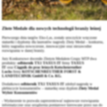
Złote Medale dla nowych technologii branży leśnej
Pierwszego dnia targów Eko-Las, zostały uroczyście wręczone
statuetki i dyplomy dla laureatów nagrody Złoty Medal – konkursu,
który nagradza nowoczesne, innowacyjne oraz niezawodne
rozwiązania w danej branży.
Jury Konkursowe doceniło Złotym Medalem Grupy MTP dwa
produkty:
odbiornik TX1 TAXUS IT
firmy
TAXUS
IT
oraz
Ciągnik do prac leśnych Kotschenreuther
Luchs
firmy
KOTSCHENREUTHER FORST &
LANDTECHNIK GmbH & Co. KG.
Dodatkowo
odbiornik TX1 TAXUS IT
zdobył nagrodę w
plebiscycie konsumentów – statuetkę oraz dyplom
Złoty Medal
Wybór Konsumentów
- Wydarzenie to pozwala zaprezentować najnowsze rozwiązania
informatyczne oraz urządzenia pomiarowe kierowane przez nas do