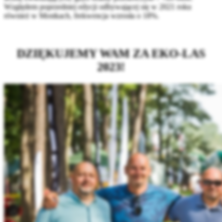
Względem poprzedniej edycji odbywającej się w 2021 roku
również w Mostkach, frekwencja wzrosła o 18%.
DZIĘKUJEMY WAM ZA EKO-LAS
2023!