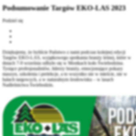
Podsumowanie Targów EKO-LAS 2023
Podziel się
Dziękujemy, że byliście Państwo z nami podczas kolejnej edycji
Targów EKO-LAS, wyjątkowego spotkania branży leśnej, które w
dniach 7-9 września odbyło się w Mostkach koło Świebodzina.
Tysiące profesjonalistów, liderzy branży, emocjonujące pokazy
maszyn, szkolenia i prelekcje, a to wszystko nie w mieście, nie w
halach targowych, a w naturalnym środowisku – w lasach
Nadleśnictwa Świebodzin.