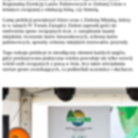
Regionalną Dyrekcję Lasów Państwowych w Zielonej Górze o
tematyce związanej z edukacją leśną, czy historią.
Gamę prelekcji powiększył Abrys wraz z Zielenią Miejską, którzy
to w ramach IV Forum Zarządcy Zieleni zaprosili gości do
omówienia spraw związanych m.in. z: zarządzanie lasami
miejskimi, tworzenie lasów kieszonkowych, ochrona lasów
państwowych, sposoby ochrony miejskich rezerwatów przyrody.
Tego rodzaju prelekcje to nieodłączny element każdych targów,
gdyż przekazywana praktyczna wiedza powoduje nie tylko rozwój
wśród osób związanych z pracą w lesie, lecz także uświadamia
szersze grono zwiedzających, co podkreślali uczestnicy i słuchacze.