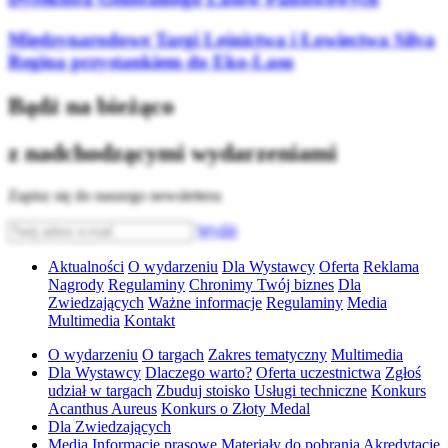
Międzynarodowe Targi Leśnictwa i Łowiectwa Silva
Regina przystankiem do Eko-Lasu
Bądź na bieżąco
z nadchodzącymi wydarzeniami
Zapisz się do naszego newslettera
Wyślij
Aktualności
O wydarzeniu
Dla Wystawcy
Oferta
Reklama
Nagrody
Regulaminy
Chronimy Twój biznes
Dla
Zwiedzających
Ważne informacje
Regulaminy
Media
Multimedia
Kontakt
O wydarzeniu
O targach
Zakres tematyczny
Multimedia
Dla Wystawcy
Dlaczego warto?
Oferta uczestnictwa
Zgłoś
udział w targach
Zbuduj stoisko
Usługi techniczne
Konkurs
Acanthus Aureus
Konkurs o Złoty Medal
Dla Zwiedzających
Media
Informacje prasowe
Materiały do pobrania
Akredytacje