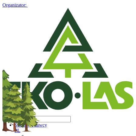
Organizator:
Strefa Wystawcy
PL