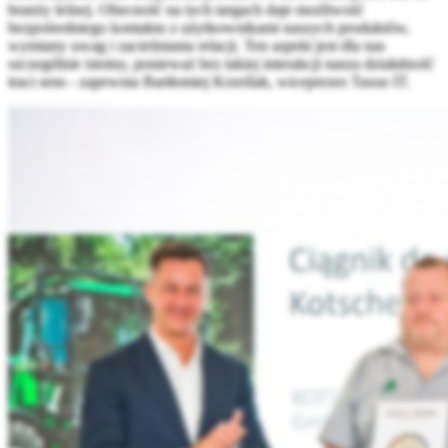
branży leśnej. Obecność na tych targach daje możliwość
bezpośredniego kontaktu z użytkownikami naszych produktów,
wymiany uwag i zacieśniania relacji. Ten aspekt jest dla nas
szczególnie istotny, ponieważ bez takiej interakcji nasza działalność
traci sens - zapewnia Bartłomiej Krześlak, wiceprezes Taxus IT.