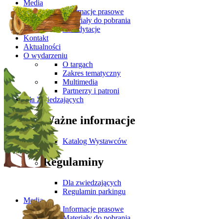
Media
Informacje prasowe
Materiały do pobrania
Akredytacje
Kontakt
Aktualności
O wydarzeniu
O targach
Zakres tematyczny
Multimedia
Partnerzy i patroni
Dla Zwiedzających
Ważne informacje
Katalog Wystawców
Regulaminy
Dla zwiedzających
Regulamin parkingu
Media
Informacje prasowe
Materiały do pobrania