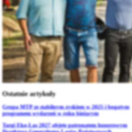
Ostatnie artykuły
Grupa MTP ze stabilnym zyskiem w 2025 i bogatym
programem wydarzeń w roku bieżącym
Targi Eko-Las 2027 objęte patronatem honorowym
Dyrektora Generalnego Lasów Państwowych