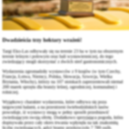
Dwadzieścia trzy hektary wrażeń!
Targi Eko-Las odbywały się na terenie 23 ha w tym na obszernym
terenie leśnym i polowym oraz hali wystawienniczej, do tego
zwiedzający mogli skorzystać z dwóch stref gastronomicznych.
Wydarzenia zgromadziły wystawców z 9 krajów (w tym Czechy,
Francja, Łotwa, Niemcy, Polska, Słowacja, Szwecja, Wielka
Brytania, Włochy), którzy na 107 stoiskach zaprezentowali niemal
200 marek sprzętu dla branży leśnej, ogrodniczej, komunalnej i
rolniczej.
Wyjątkowy charakter wydarzenia, które odbywa się poza
targowymi halami, a na przestrzeni świebodzińskich lasów
powoduje, iż wystawcy mogą w pełny sposób przedstawić
zwiedzającym swoją ofertę. Dodatkowo sprzyjająca pogoda, która
dopisywała przez cały okres trwania wpłynęła na tak znakomitą
liczbę zwiedzających, gdyż bramy przekroczyło 7 789 osób.