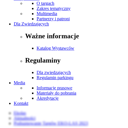
O targach
Zakres tematyczny
Multimedia
Partnerzy i patroni
Dla Zwiedzających
Ważne informacje
Katalog Wystawców
Regulaminy
Dla zwiedzających
Regulamin parkingu
Media
Informacje prasowe
Materiały do pobrania
Akredytacje
Kontakt
Ekolas
Aktualności
Podsumowanie Targów EKO-LAS 2023