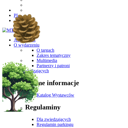
PL
Aktualności
O wydarzeniu
O targach
Zakres tematyczny
Multimedia
Partnerzy i patroni
Dla Zwiedzających
Ważne informacje
Katalog Wystawców
Regulaminy
Dla zwiedzających
Regulamin parkingu