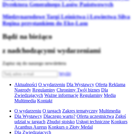
Dyrektora Generalnego Lasów Państwowych
Międzynarodowe Targi Leśnictwa i Łowiectwa Silva
Regina przystankiem do Eko-Lasu
Bądź na bieżąco
z nadchodzącymi wydarzeniami
Zapisz się do naszego newslettera
Wyślij
Aktualności
O wydarzeniu
Dla Wystawcy
Oferta
Reklama
Nagrody
Regulaminy
Chronimy Twój biznes
Dla
Zwiedzających
Ważne informacje
Regulaminy
Media
Multimedia
Kontakt
O wydarzeniu
O targach
Zakres tematyczny
Multimedia
Dla Wystawcy
Dlaczego warto?
Oferta uczestnictwa
Zgłoś
udział w targach
Zbuduj stoisko
Usługi techniczne
Konkurs
Acanthus Aureus
Konkurs o Złoty Medal
Dla Zwiedzających