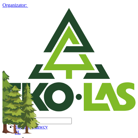
Organizator:
Strefa Wystawcy
PL