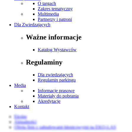
O targach
Zakres tematyczny
Multimedia
Partnerzy i patroni
Dla Zwiedzających
Ważne informacje
Katalog Wystawców
Regulaminy
Dla zwiedzających
Regulamin parkingu
Media
Informacje prasowe
Materiały do pobrania
Akredytacje
Kontakt
Ekolas
Aktualności
Oferta firm z zabudowami kłonicowymi na EKO-LAS