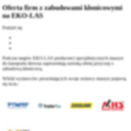
Oferta firm z zabudowami kłonicowymi
na EKO-LAS
Podziel się
Podczas targów EKO-LAS producenci specjalistycznych maszyn
do transportu drewna zaprezentują szeroką ofertę przyczep z
zabudową kłonicową.
Wśród wystawców prezentujących swoje zestawy maszyn pojawią
się m.in.: