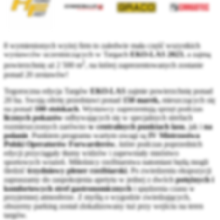
8 wymienionych wyżej firm to zaledwie mała część wszystkich
wystawców uczestniczących w Targach
EKO-LAS 2023
, a zajmą
2
powierzchnię aż 2 500 m
, na której zaprezentowanych zostanie
ponad 20 zestawów!
Tegoroczna edycja Targów
EKO-LAS
zajmie powierzchnię ponad
20 ha. Swoją ofertę przedstawi ponad
150 marek,
mieszczących się
na ponad
100 stoiskach
. Wystawcy zaprezentują sprzęt podczas
licznych pokazów
odbywających się w specjalnych strefach
rozmieszczonych zarówno
w centralnych punktach lasu
, jak i
na
polanie
. Punktem programu wartym uwagi są
IV Mistrzostwa
Polski Operatorów Forwarderów
, które podczas poprzednich
edycji przyciągały tłumy widzów i zapewniały mnóstwo
sportowych wrażeń. Miłośnicy rzeźbiarstwa natomiast będą mogli
śledzić
trzydniowy plener rzeźbiarski
. Po zwiedzeniu ekspozycji
zapraszamy do zaspokojenia apetytu w jednej z dwóch
potężnych i
komfortowych stref gastronomicznych
i spędzenia czasu w
przyjemnej atmosferze. Z myślą o wygodzie zwiedzających,
obszerny parking został zlokalizowany tuż przy wejściu na teren
targów.