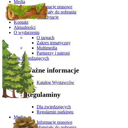
Media
Informacje prasowe
Materiały do pobrania
Akredytacje
Kontakt
Aktualności
O wydarzeniu
O targach
Zakres tematyczny
Multimedia
Partnerzy i patroni
Dla Zwiedzających
Ważne informacje
Katalog Wystawców
Regulaminy
Dla zwiedzających
Regulamin parkingu
Media
Informacje prasowe
Materiały do pobrania