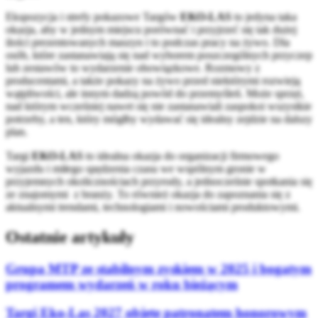
Ekspozycja i strefy pokazowe Targów
EKO-LAS
to jedyna taka
okazja, aby w jednym miejscu porównać i przyjrzeć się tak dużej
ilości prezentowanych maszyn i to podczas pracy na żywo. Dla
osób, które zastanawiają się nad wyborem poszczególnych przyczep
lub zestawów to wydarzenie obowiązkowe. Rozmowy z
producentami, a także pokazy na żywo przed niektórymi rozwieją
wątpliwości, ale innym dadzą powód do przemyśleń. Może sprzęt,
nad którym wcześniej nawet się nie zastanawiali zaspokoi wszystkie
potrzeby, a ten, który mógłby wydawać się idealny zejdzie na dalszy
plan.
Targi
EKO-LAS
to idealna okazja do organizacji firmowego
wyjazdu i miłego spędzenia czasu we wspólnym gronie w
przyjemnych okolicznościach przyrody, a jednocześnie spotkania się
ze znajomymi z branży. To również okazja do zapoznania się z
aktualnymi trendami, technologiami i nowościami produktowymi.
Ostatnie artykuły
Grupa MTP ze stabilnym zyskiem w 2025 i bogatym
programem wydarzeń w roku bieżącym
Targi Eko-Las 2027 objęte patronatem honorowym