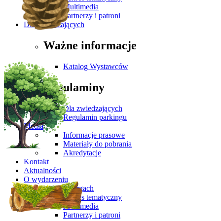
Multimedia
Partnerzy i patroni
Dla Zwiedzających
Ważne informacje
Katalog Wystawców
Regulaminy
Dla zwiedzających
Regulamin parkingu
Media
Informacje prasowe
Materiały do pobrania
Akredytacje
Kontakt
Aktualności
O wydarzeniu
O targach
Zakres tematyczny
Multimedia
Partnerzy i patroni