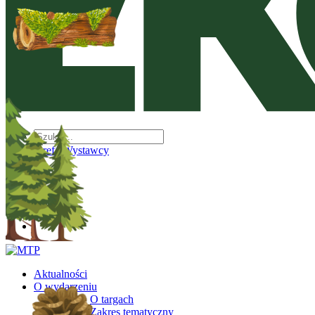
Strefa Wystawcy
PL
PL
Aktualności
O wydarzeniu
O targach
Zakres tematyczny