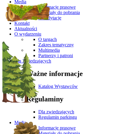
Media
Informacje prasowe
Materiały do pobrania
Akredytacje
Kontakt
Aktualności
O wydarzeniu
O targach
Zakres tematyczny
Multimedia
Partnerzy i patroni
Dla Zwiedzających
Ważne informacje
Katalog Wystawców
Regulaminy
Dla zwiedzających
Regulamin parkingu
Media
Informacje prasowe
Materiały do pobrania