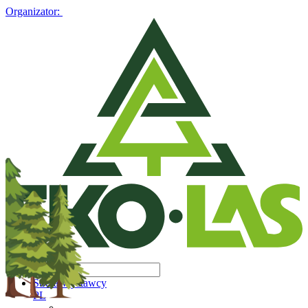
Organizator:
Strefa Wystawcy
PL