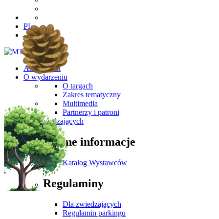
PL
Aktualności
O wydarzeniu
O targach
Zakres tematyczny
Multimedia
Partnerzy i patroni
Dla Zwiedzających
Ważne informacje
Katalog Wystawców
Regulaminy
Dla zwiedzających
Regulamin parkingu