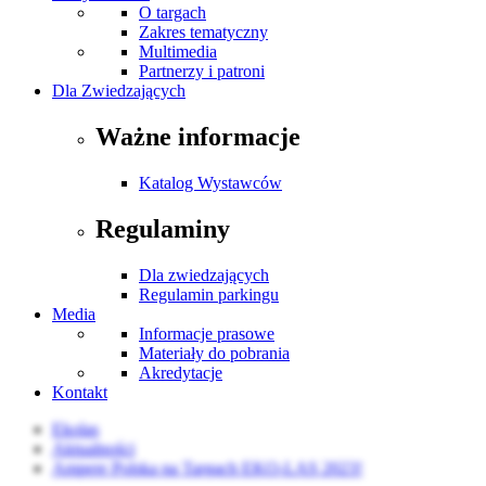
O targach
Zakres tematyczny
Multimedia
Partnerzy i patroni
Dla Zwiedzających
Ważne informacje
Katalog Wystawców
Regulaminy
Dla zwiedzających
Regulamin parkingu
Media
Informacje prasowe
Materiały do pobrania
Akredytacje
Kontakt
Ekolas
Aktualności
Ampere Polska na Targach EKO-LAS 2023!