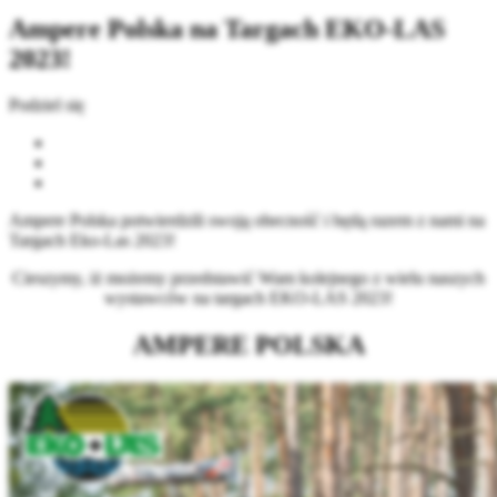
Ampere Polska na Targach EKO-LAS
2023!
Podziel się
Ampere Polska potwierdzili swoją obecność i będą razem z nami na
Targach Eko-Las 2023!
Cieszymy, iż możemy przedstawić Wam kolejnego z wielu naszych
wystawców na targach EKO-LAS 2023!
AMPERE POLSKA