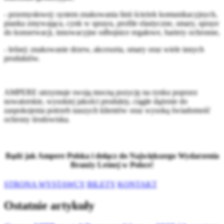
- przemysłowej: system znakowania linii ścieżek komunikacyjnych,
pianka zmywająca, cynk w sprayu, profile elastyczne, smary, spraye
do konserwacji, innowacyjne odbojnice regałowe, bariery ochronne,
- leśnej: znakowanie drzew, akcesoria, smary oraz wiele innych
produktów.
AMPERE utrzymuje swoją mocną pozycję na rynku poprzez
nowatorskie, wysokiej jakości produkty, ciągłe dążenie do
zaspokojenia potrzeb naszych klientów oraz wysoką świadomość
ochrony środowiska.
Bądź jak Ampere Polska i dołącz do Największego Wydarzenia
Branży Leśnej w Polsce!
STRONA WYSTAWCY
BILETY
KONTAKT
Ostatnie artykuły