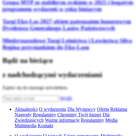
Grupa MTP ze stabilnym zyskiem w 2025 i bogatym
programem wydarzeń w roku bieżącym
Targi Eko-Las 2027 objęte patronatem honorowym
Dyrektora Generalnego Lasów Państwowych
Międzynarodowe Targi Leśnictwa i Łowiectwa Silva
Regina przystankiem do Eko-Lasu
Bądź na bieżąco
z nadchodzącymi wydarzeniami
Zapisz się do naszego newslettera
Wyślij
Aktualności
O wydarzeniu
Dla Wystawcy
Oferta
Reklama
Nagrody
Regulaminy
Chronimy Twój biznes
Dla
Zwiedzających
Ważne informacje
Regulaminy
Media
Multimedia
Kontakt
O wydarzeniu
O targach
Zakres tematyczny
Multimedia