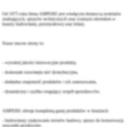
Od 1975 roku firma AMPERE jest wiodącym dostawcą systemów
znakujących, sprayów technicznych oraz ważnym oferentem w
branży budowlanej, przemysłowej oraz leśnej.
Nasze mocne strony to:
- wysokiej jakości innowacyjne produkty,
- doskonale rozwinięta sieć dystrybucyjna,
- dokładna znajomość produktów i ich zastosowania,
- dynamiczny i szybko reagujący zespół sprzedawców.
AMPERE oferuje kompletną gamę produktów w branżach:
- budowlanej: znakowanie terenów budowy, spraye do konserwacji,
znaczniki geodezyjne,