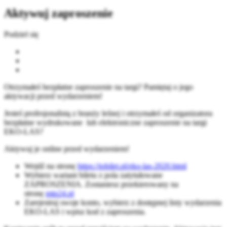
Aktywuj zaproszenie
Podziel się
Otrzymałeś bezpłatne zaproszenie na targi? Pamiętaj o jego
aktywacji przed wydarzeniem!
Jesteś profesjonalistą z branży leśnej i otrzymałeś od organizatora
bezpłatne wydrukowane lub elektroniczne zaproszenie na targi
EKO-LAS?
Aktywuj je online przed wydarzeniem!
Wejdź na stronę
https://tobilet.pl/eko-las-2020.html
Wybierz wariant biletu z pola zatytułowane
ZAPROSZENIA. Zostaniesz przekierowany na
stronę
mtp24.pl
Zarejestruj swoje konto, wybierz z dostępnej listy wydarzenia
EKO-LAS i wpisz kod z zaproszenia.