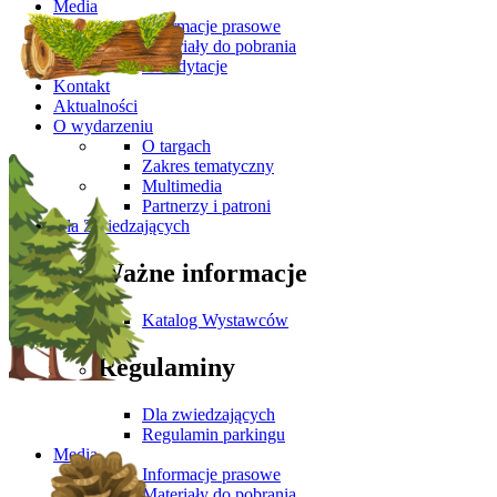
Media
Informacje prasowe
Materiały do pobrania
Akredytacje
Kontakt
Aktualności
O wydarzeniu
O targach
Zakres tematyczny
Multimedia
Partnerzy i patroni
Dla Zwiedzających
Ważne informacje
Katalog Wystawców
Regulaminy
Dla zwiedzających
Regulamin parkingu
Media
Informacje prasowe
Materiały do pobrania