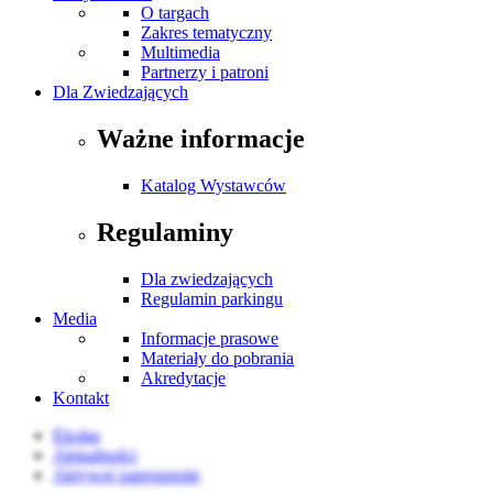
O targach
Zakres tematyczny
Multimedia
Partnerzy i patroni
Dla Zwiedzających
Ważne informacje
Katalog Wystawców
Regulaminy
Dla zwiedzających
Regulamin parkingu
Media
Informacje prasowe
Materiały do pobrania
Akredytacje
Kontakt
Ekolas
Aktualności
Aktywuj zaproszenie