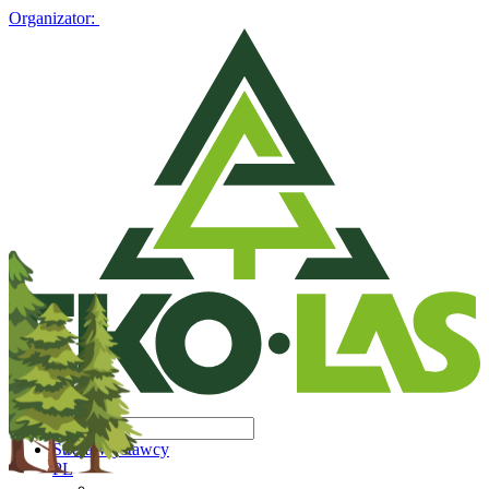
Organizator:
Strefa Wystawcy
PL