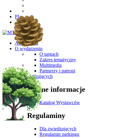
PL
Aktualności
O wydarzeniu
O targach
Zakres tematyczny
Multimedia
Partnerzy i patroni
Dla Zwiedzających
Ważne informacje
Katalog Wystawców
Regulaminy
Dla zwiedzających
Regulamin parkingu