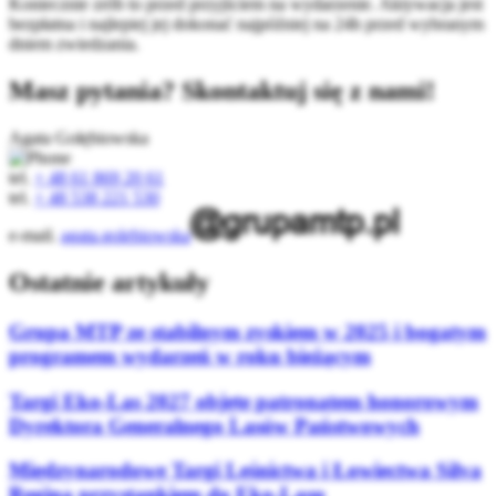
Koniecznie zrób to przed przyjściem na wydarzenie. Aktywacja jest
bezpłatna i najlepiej jej dokonać najpóźniej na 24h przed wybranym
dniem zwiedzania.
Masz pytania? Skontaktuj się z nami!
Agata Gołębiowska
tel.
+ 48 61 869 20 61
tel.
+ 48 538 221 530
e-mail.
agata.golebiowska
Ostatnie artykuły
Grupa MTP ze stabilnym zyskiem w 2025 i bogatym
programem wydarzeń w roku bieżącym
Targi Eko-Las 2027 objęte patronatem honorowym
Dyrektora Generalnego Lasów Państwowych
Międzynarodowe Targi Leśnictwa i Łowiectwa Silva
Regina przystankiem do Eko-Lasu