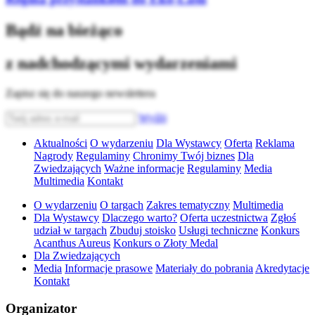
Bądź na bieżąco
z nadchodzącymi wydarzeniami
Zapisz się do naszego newslettera
Wyślij
Aktualności
O wydarzeniu
Dla Wystawcy
Oferta
Reklama
Nagrody
Regulaminy
Chronimy Twój biznes
Dla
Zwiedzających
Ważne informacje
Regulaminy
Media
Multimedia
Kontakt
O wydarzeniu
O targach
Zakres tematyczny
Multimedia
Dla Wystawcy
Dlaczego warto?
Oferta uczestnictwa
Zgłoś
udział w targach
Zbuduj stoisko
Usługi techniczne
Konkurs
Acanthus Aureus
Konkurs o Złoty Medal
Dla Zwiedzających
Media
Informacje prasowe
Materiały do pobrania
Akredytacje
Kontakt
Organizator