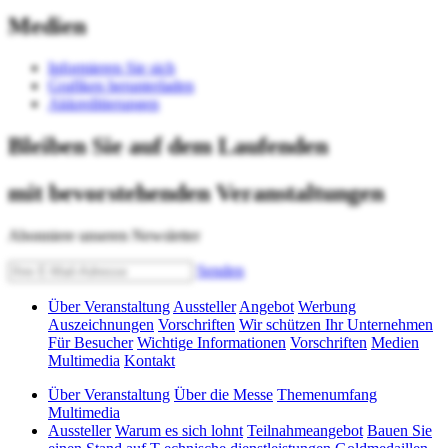
Medien
Informieren Sie sich
Grafiken herunterladen
Akkreditierungen
Bleiben Sie auf dem Laufenden
mit bevorstehenden Veranstaltungen
Abonniere unseren Newsletter
Senden
Über Veranstaltung
Aussteller
Angebot
Werbung
Auszeichnungen
Vorschriften
Wir schützen Ihr Unternehmen
Für Besucher
Wichtige Informationen
Vorschriften
Medien
Multimedia
Kontakt
Über Veranstaltung
Über die Messe
Themenumfang
Multimedia
Aussteller
Warum es sich lohnt
Teilnahmeangebot
Bauen Sie