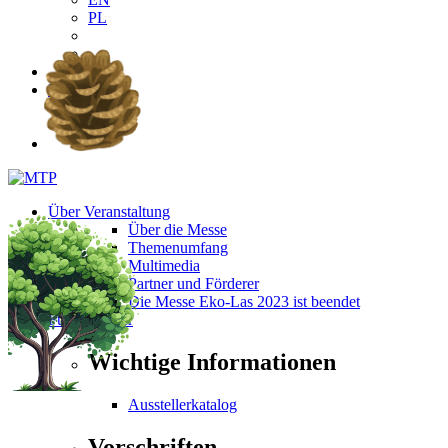
PL
DE
EN
PL
Über Veranstaltung
Über die Messe
Themenumfang
Multimedia
Partner und Förderer
Die Messe Eko-Las 2023 ist beendet
Für Besucher
Wichtige Informationen
Ausstellerkatalog
Vorschriften