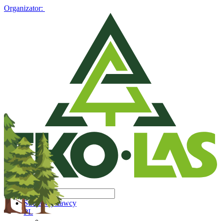
Organizator:
Strefa Wystawcy
PL