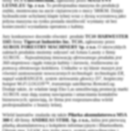
firmy
TCS Umwelttechnik,
zgłoszony przez
MASZYNY
LEŚNE.EU Sp. z o.o.
To profesjonalna maszyna do produkcji
zrębki, montowana na aucie ciężarowym o mocy 580KM. Dzięki
hydraulicznie uchylanej klapie tylnej wraz z dyszą wyrzutową jako
jedyna maszyna na rynku posiada możliwość wymiany sit bez
konieczności wysiadania operatora z kabiny.
Jury konkursowe doceniło również produkt
TCi® HARWESTER
1165
firmy
Tigercat Industries Inc. TCi®,
zgłoszony przez
AUROX FORESTRY MACHINERY Sp. z o.o.
O niezwykłych
zaletach produktu możemy usłyszeć od Artura Lasoty z firmy
AUROX: -
Najważniejszą innowacją oferowanego produktu jest
360-stopniowa ciągła rotacja kabiny i żurawia, realizowana za
pomocą obrotowego kolektora. Unikalne w tej klasie maszyn jest
również zastosowanie nowoczesnych technologii: technologia ER,
napęd wideRANGE®, system sterowania głowicy D7, bezpieczny
hotspot Wi-Fi LOGON™, transmisja satelitarna RemoteLog.
Dodaje także, że właśnie targi Eko Las umożliwiają promocję marki
AUROX oraz dają szansę nawiązania i umacniania kontaktów
biznesowych; sprawiają, że firma jest rozpoznawalna wśród
profesjonalistów z branży leśnej.
Wśród laureatów znalazła się także
Pilarka akumulatorowa MSA
300 C-O
firmy
ANDREAS STIHL Sp. z o.o.,
która jest pierwszą
pilarką akumulatorową z kokpitem informacyjnym i Bluetoothem.
Oferuje moc 3,0 kW, trzy tryby pracy, system antywibracyjny i