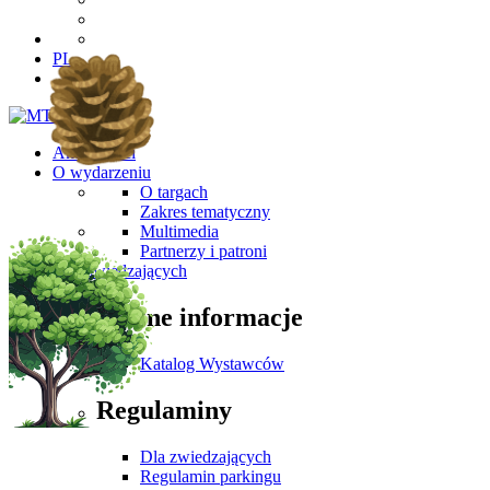
PL
Aktualności
O wydarzeniu
O targach
Zakres tematyczny
Multimedia
Partnerzy i patroni
Dla Zwiedzających
Ważne informacje
Katalog Wystawców
Regulaminy
Dla zwiedzających
Regulamin parkingu