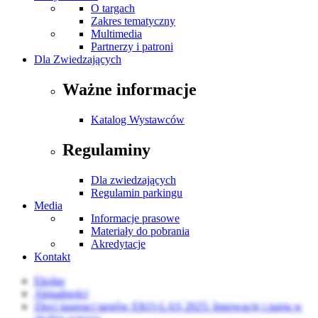
O targach
Zakres tematyczny
Multimedia
Partnerzy i patroni
Dla Zwiedzających
Ważne informacje
Katalog Wystawców
Regulaminy
Dla zwiedzających
Regulamin parkingu
Media
Informacje prasowe
Materiały do pobrania
Akredytacje
Kontakt
Ekolas
Aktualności
Złoci laureaci targów EKO-LAS 2025: Innowacje i pasja w