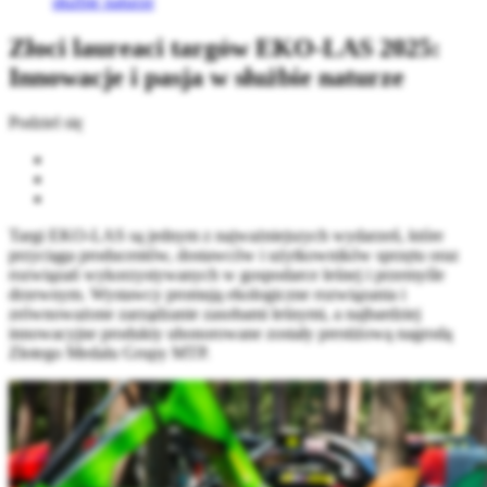
służbie naturze
Złoci laureaci targów EKO-LAS 2025:
Innowacje i pasja w służbie naturze
Podziel się
Targi EKO-LAS są jednym z najważniejszych wydarzeń, które
przyciąga producentów, dostawców i użytkowników sprzętu oraz
rozwiązań wykorzystywanych w gospodarce leśnej i przemyśle
drzewnym. Wystawcy promują ekologiczne rozwiązania i
zrównoważone zarządzanie zasobami leśnymi, a najbardziej
innowacyjne produkty uhonorowane zostały prestiżową nagrodą
Złotego Medalu Grupy MTP.