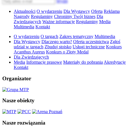
Wyślij
Aktualności
O wydarzeniu
Dla Wystawcy
Oferta
Reklama
Nagrody
Regulaminy
Chronimy Twój biznes
Dla
Zwiedzających
Ważne informacje
Regulaminy
Media
Multimedia
Kontakt
O wydarzeniu
O targach
Zakres tematyczny
Multimedia
Dla Wystawcy
Dlaczego warto?
Oferta uczestnictwa
Zgłoś
udział w targach
Zbuduj stoisko
Usługi techniczne
Konkurs
Acanthus Aureus
Konkurs o Złoty Medal
Dla Zwiedzających
Media
Informacje prasowe
Materiały do pobrania
Akredytacje
Kontakt
Organizator
Nasze obiekty
Nasze rozwiązania