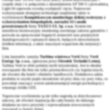
czujnik oleju i w połączeniu z akumulatorem AP 500 S i prowadnicą
Light 04 zapewnia wysoką wydajność cięcia. Najnowsze
wykorzystanie dostępnej technologii znajdziemy także w
wyróżnionym
Kompleksowym monitoringu dzikiej zwierzyny z
wykorzystaniem fotopułapkek, narzędzi AI i analiz
przestrzennych
firmy
TAXUS UL Sp. z o.o.
System ten
umożliwia bezinwazyjny monitoring szerokiego zakresu gatunków i
pozwala na opracowanie bogatych zestawień oraz przejrzyście
skatalogowanych i opisanych danych, będących nieocenionym
źródłem informacji, a także znacznym wsparciem dla instytucji i
firm.
Listę laureatów zamyka
Turbina wiatrowa Verti
firmy
Verti
Energy Sp. z o.o.
, zgłoszona przez
Ośrodek Techniki Leśnej.
Turbina Verti to efekt polskiej myśli inżynierskiej. Jest to idealne
rozwiązanie dla firm nie tylko przemysłowych czy logistycznych,
ale również dla hoteli i obiektów handlowych. Dodatkowa zaleta
produktu to uzyski prądu niezależnie od pory dnia czy pory roku, co
powoduje znaczący wzrost autokonsumpcji energii pochodzącej z
własnego źródła OZE.
Tegoroczne wyróżnienia są nie tylko nagrodą za dotychczasowe
sukcesy, ale również inspiracją dla całej branży do dalszego
działania na rzecz przyrody i wprowadzania nowoczesnych
rozwiązań w branży leśnej.