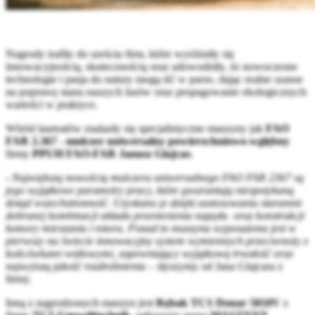
Nagrody trafiły do sześciu firm, które wyróżniły się
innowacyjnością, skutecznością oraz udowodniły, że nowoczesne
technologie i pasja do natury mogą iść w parze, dając realne szanse
na poprawę stanu naszych lasów oraz propagowanie ekologicznych
wartości w praktyce.
Wśród laureatów znalazły się specjalistyczne maszyny jak
FAO
FAR 2.367 - mulczer uniwersalny powierzchniowo-wgłębny
firmy
PPUH FAO-FAR Janusz Glajcar.
-
Największą nowością mulczera uniwersalnego FAO FAR 2367 są
jego wyjątkowe parametry pracy, które gwarantują niespotykaną
dotąd wszechstronność. Uzyskano je dzięki zastosowaniu starannie
dobranej kombinacji układu przeniesienia napędu oraz konstrukcji
komory mieszania i rotora. Ponad to maszyna wyposażona jest w
pierwszy na świecie innowacyjny system wymiennych przeciwnoży z
końcówkami widiowymi, zapewniający wyjątkową trwałość oraz
najwyższą jakość rozdrobnienia –
słyszymy od Jana Glajcara z
firmy.
Inną z nagrodzonych maszyn jest
Rębak TCS Donar 5810V
z