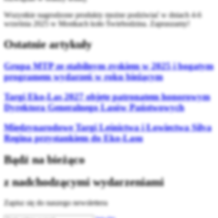
Wszystkie nagrodzone produkty możne podziwiać w dniach 4-6
września 2025 w Mostkach koło Świebodzina. Zapraszamy!
Ostatnie artykuły
Grupa MTP ze stabilnym zyskiem w 2025 i bogatym
programem wydarzeń w roku bieżącym
Targi Eko-Las 2027 objęte patronatem honorowym
Dyrektora Generalnego Lasów Państwowych
Międzynarodowe Targi Leśnictwa i Łowiectwa Silva
Regina przystankiem do Eko-Lasu
Bądź na bieżąco
z nadchodzącymi wydarzeniami
Zapisz się do naszego newslettera