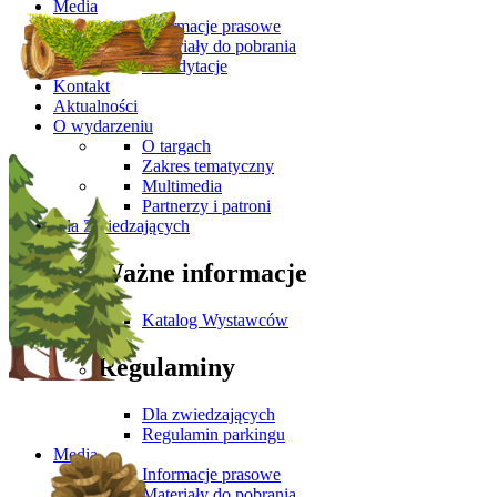
Media
Informacje prasowe
Materiały do pobrania
Akredytacje
Kontakt
Aktualności
O wydarzeniu
O targach
Zakres tematyczny
Multimedia
Partnerzy i patroni
Dla Zwiedzających
Ważne informacje
Katalog Wystawców
Regulaminy
Dla zwiedzających
Regulamin parkingu
Media
Informacje prasowe
Materiały do pobrania