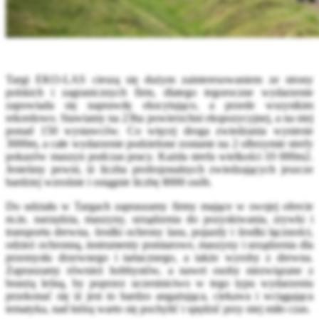
Targi EKO-LAS cieszą się dużym zainteresowaniem ze strony
polskich i zagranicznych firm, dlatego tegoroczne wydarzenie
zapowiada się naprawdę ekscytująco, a przede wszystkim
rekordowo. Stawiamy na 23ha powierzchni ekspozycyjnej, a na niej
ponad 150 wystawców. Co więcej droga zwiedzania wyniesie
3000m, a całe wydarzenie podzielone zostanie na 2 olbrzymie strefy
pokazów maszyn podczas pracy. Każda strefa wielkości 10 000m2.
Jesteśmy pewni, iż liczba profesjonalnych zwiedzających jeszcze
bardziej wzrośnie i osiągnie liczbę 8000 osób.
Do udziału w Targach zapraszamy firmy mające w swojej ofercie
m.in. narzędzia, maszyny, urządzenia do pozyskiwania, zrywki i
transportu drewna, środki ochrony lasu, pojazdy i środki łączności,
odzież ochronną, instrumenty pomiarowe, maszyny i urządzenia dla
przemysłu drzewnego i tartacznego, a także wyroby z drewna.
Zapraszamy również hobbystów, a nawet osoby niezwiązane z
branżą leśną, by poprzez uczestnictwo w tego typu wydarzeniu
przekonać się iż jest to bardzo angażująca, ciekawa i wciągająca
tematyka, nad którą warto się pochylić i spędzić przy niej miło czas.