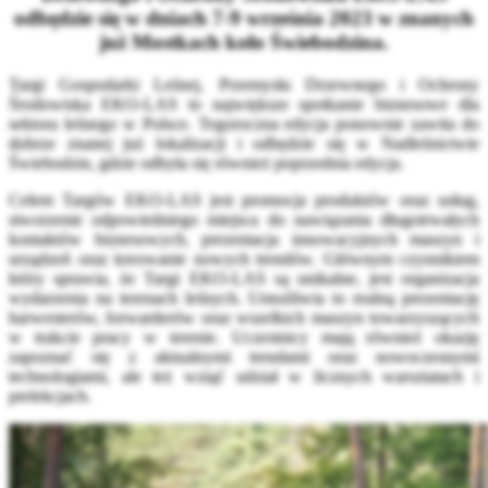
odbędzie się w dniach 7-9 września 2023 w znanych
już Mostkach koło Świebodzina.
Targi Gospodarki Leśnej, Przemysłu Drzewnego i Ochrony
Środowiska EKO-LAS to największe spotkanie biznesowe dla
sektora leśnego w Polsce. Tegoroczna edycja ponownie zawita do
dobrze znanej już lokalizacji i odbędzie się w Nadleśnictwie
Świebodzin, gdzie odbyła się również poprzednia edycja.
Celem Targów EKO-LAS jest promocja produktów oraz usług,
stworzenie odpowiedniego miejsca do nawiązania długotrwałych
kontaktów biznesowych, prezentacja innowacyjnych maszyn i
urządzeń oraz kreowanie nowych trendów. Głównym czynnikiem
który sprawia, że Targi EKO-LAS są unikalne, jest organizacja
wydarzenia na terenach leśnych. Umożliwia to realną prezentację
harwesterów, forwarderów oraz wszelkich maszyn towarzyszących
w trakcie pracy w terenie. Uczestnicy mają również okazję
zapoznać się z aktualnymi trendami oraz nowoczesnymi
technologiami, ale też wziąć udział w licznych warsztatach i
prelekcjach.