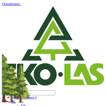
Organizator:
Strefa Wystawcy
PL
EN