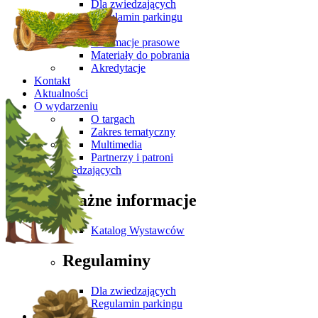
Dla zwiedzających
Regulamin parkingu
Media
Informacje prasowe
Materiały do pobrania
Akredytacje
Kontakt
Aktualności
O wydarzeniu
O targach
Zakres tematyczny
Multimedia
Partnerzy i patroni
Dla Zwiedzających
Ważne informacje
Katalog Wystawców
Regulaminy
Dla zwiedzających
Regulamin parkingu
Media