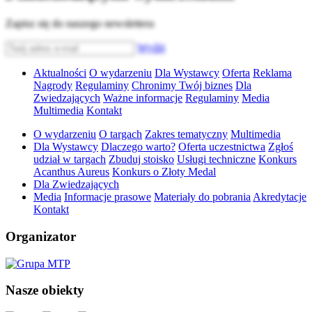
Zapisz się do naszego newslettera
Wyślij
Aktualności
O wydarzeniu
Dla Wystawcy
Oferta
Reklama
Nagrody
Regulaminy
Chronimy Twój biznes
Dla
Zwiedzających
Ważne informacje
Regulaminy
Media
Multimedia
Kontakt
O wydarzeniu
O targach
Zakres tematyczny
Multimedia
Dla Wystawcy
Dlaczego warto?
Oferta uczestnictwa
Zgłoś
udział w targach
Zbuduj stoisko
Usługi techniczne
Konkurs
Acanthus Aureus
Konkurs o Złoty Medal
Dla Zwiedzających
Media
Informacje prasowe
Materiały do pobrania
Akredytacje
Kontakt
Organizator
Nasze obiekty