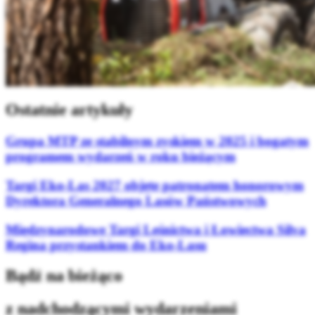
Ostatnie artykuły
Grupa MTP ze stabilnym zyskiem w 2025 i bogatym
programem wydarzeń w roku bieżącym
Targi Eko-Las 2027 objęte patronatem honorowym
Dyrektora Generalnego Lasów Państwowych
Międzynarodowe Targi Leśnictwa i Łowiectwa Silva
Regina przystankiem do Eko-Lasu
Bądź na bieżąco
z nadchodzącymi wydarzeniami