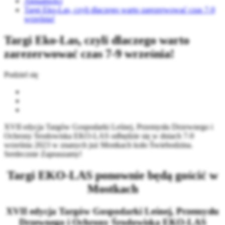
Aktualności
Targi Eko-Las, czyli dlaczego warto zarezerwować czas 7-9
września!
Targi Eko-Las, czyli dlaczego warto
zarezerwować czas 7-9 września!
Podziel się
XVII edycja Targów Gospodarki Leśnej, Przemysłu Drzewnego i
Ochrony Środowiska EKO-LAS odbędzie się w dniach 7-9
września 2023 w znanych już Mostkach koło Świebodzina.
Serdecznie Zapraszamy!
Targi EKO-LAS ponownie będą gościć w
Mostkach
XVII edycja Targów Gospodarki Leśnej, Przemysłu
Drzewnego i Ochrony Środowiska EKO-LAS