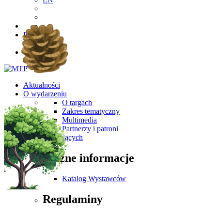
PL
EN
Aktualności
O wydarzeniu
O targach
Zakres tematyczny
Multimedia
Partnerzy i patroni
Dla Zwiedzających
Ważne informacje
Katalog Wystawców
Regulaminy