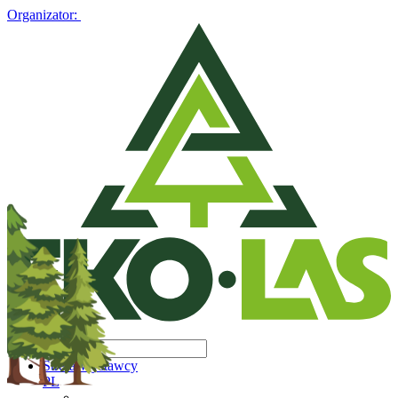
Organizator:
Strefa Wystawcy
PL