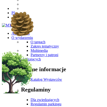
PL
Aktualności
O wydarzeniu
O targach
Zakres tematyczny
Multimedia
Partnerzy i patroni
Dla Zwiedzających
Ważne informacje
Katalog Wystawców
Regulaminy
Dla zwiedzających
Regulamin parkingu