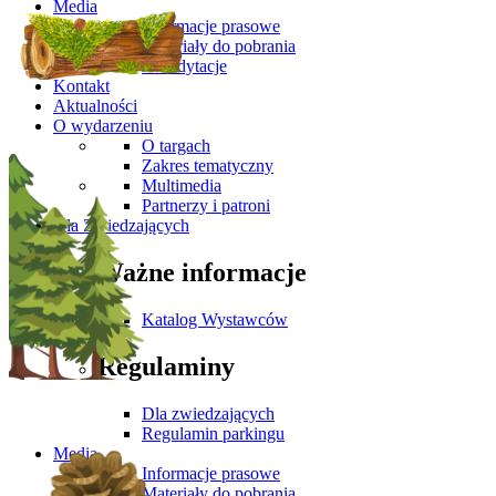
Media
Informacje prasowe
Materiały do pobrania
Akredytacje
Kontakt
Aktualności
O wydarzeniu
O targach
Zakres tematyczny
Multimedia
Partnerzy i patroni
Dla Zwiedzających
Ważne informacje
Katalog Wystawców
Regulaminy
Dla zwiedzających
Regulamin parkingu
Media
Informacje prasowe
Materiały do pobrania