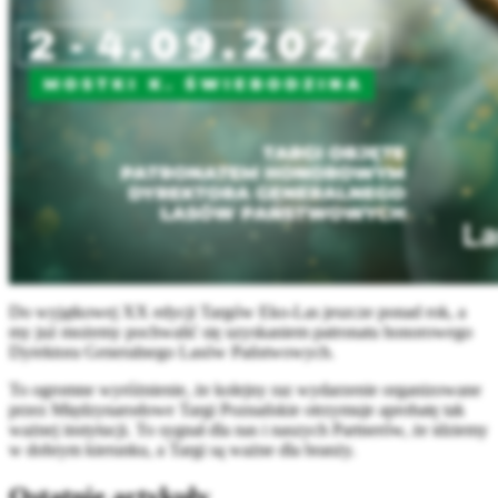
Do wyjątkowej XX edycji Targów Eko-Las jeszcze ponad rok, a
my już możemy pochwalić się uzyskaniem patronatu honorowego
Dyrektora Generalnego Lasów Państwowych.
To ogromne wyróżnienie, że kolejny raz wydarzenie organizowane
przez Międzynarodowe Targi Poznańskie otrzymuje aprobatę tak
ważnej instytucji. To sygnał dla nas i naszych Partnerów, że idziemy
w dobrym kierunku, a Targi są ważne dla branży.
Ostatnie artykuły