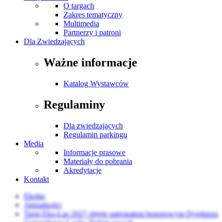
O targach
Zakres tematyczny
Multimedia
Partnerzy i patroni
Dla Zwiedzających
Ważne informacje
Katalog Wystawców
Regulaminy
Dla zwiedzających
Regulamin parkingu
Media
Informacje prasowe
Materiały do pobrania
Akredytacje
Kontakt
Ekolas
Aktualności
Targi Eko-Las 2027 objęte patronatem honorowym Dyrektora