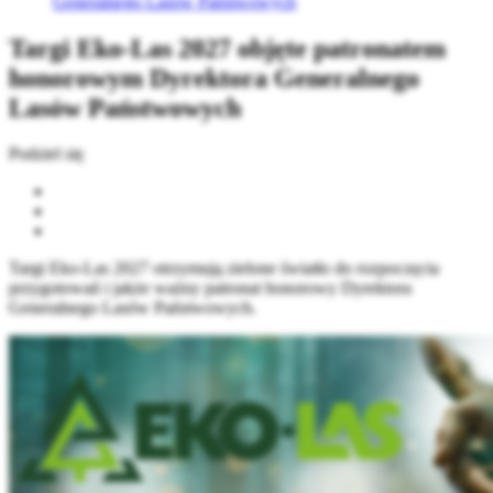
Generalnego Lasów Państwowych
Targi Eko-Las 2027 objęte patronatem
honorowym Dyrektora Generalnego
Lasów Państwowych
Podziel się
Targi Eko-Las 2027 otrzymują zielone światło do rozpoczęcia
przygotowań i jakże ważny patronat honorowy Dyrektora
Generalnego Lasów Państwowych.