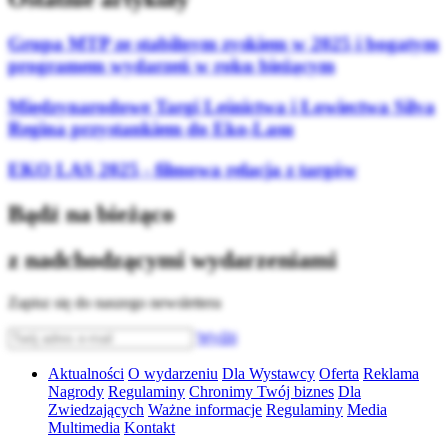
Grupa MTP ze stabilnym zyskiem w 2025 i bogatym
programem wydarzeń w roku bieżącym
Międzynarodowe Targi Leśnictwa i Łowiectwa Silva
Regina przystankiem do Eko-Lasu
EKO LAS 2025 - filmowa relacja z targów
Bądź na bieżąco
z nadchodzącymi wydarzeniami
Zapisz się do naszego newslettera
Wyślij
Aktualności
O wydarzeniu
Dla Wystawcy
Oferta
Reklama
Nagrody
Regulaminy
Chronimy Twój biznes
Dla
Zwiedzających
Ważne informacje
Regulaminy
Media
Multimedia
Kontakt