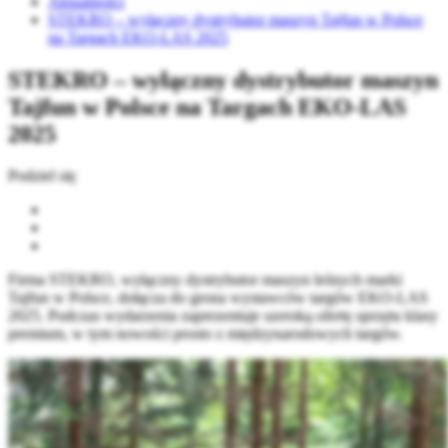
Aktualności
STEKRO – wyłączny dystrybutor maszyn Tajfun w Polsce
na Targach EKO-LAS 2025
STEKRO – wyłączny dystrybutor maszyn
Tajfun w Polsce na Targach EKO-LAS
2025
Podziel się
Firma STEKRO, wyłączny dystrybutor maszyn leśnych marki
Tajfun w Polsce, dołącza do grona wystawców targów EKO-LAS
2025. Podczas wydarzenia zaprezentuje szeroką ofertę sprzętu klasy
premium, w tym nowości prosto z międzynarodowych targów.