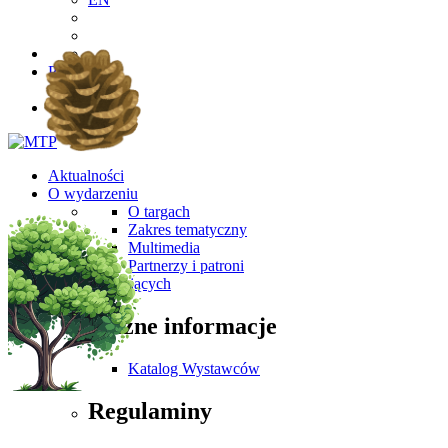
PL
EN
Aktualności
O wydarzeniu
O targach
Zakres tematyczny
Multimedia
Partnerzy i patroni
Dla Zwiedzających
Ważne informacje
Katalog Wystawców
Regulaminy