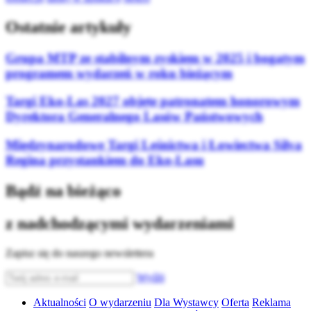
Ostatnie artykuły
Grupa MTP ze stabilnym zyskiem w 2025 i bogatym
programem wydarzeń w roku bieżącym
Targi Eko-Las 2027 objęte patronatem honorowym
Dyrektora Generalnego Lasów Państwowych
Międzynarodowe Targi Leśnictwa i Łowiectwa Silva
Regina przystankiem do Eko-Lasu
Bądź na bieżąco
z nadchodzącymi wydarzeniami
Zapisz się do naszego newslettera
Wyślij
Aktualności
O wydarzeniu
Dla Wystawcy
Oferta
Reklama