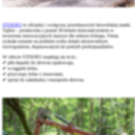
STEKRO
to oficjalny i wyłączny przedstawiciel słoweńskiej marki
Tajfun – producenta z ponad 30-letnim doświadczeniem w
tworzeniu innowacyjnych maszyn dla sektora leśnego. Firma
zyskała uznanie na polskim rynku dzięki niezawodnym
rozwiązaniom, dopasowanym do potrzeb profesjonalistów.
W ofercie STEKRO znajdują się m.in.:
✔ piło-łuparki do drewna opałowego,
✔ wciągarki leśne,
✔ przyczepy leśne z żurawiami,
✔ sprzęt do załadunku i transportu drewna.