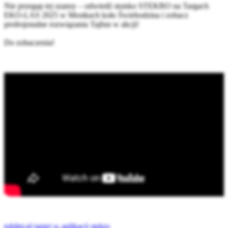
Nie przegap tej szansy – odwiedź stoisko STEKRO na Targach
EKO-LAS 2025 w Mostkach koło Świebodzina i zobacz
profesjonalne rozwiązania Tajfun w akcji!
Do zobaczenia!
tobilet.pl
taniej w aplikacji
stekro