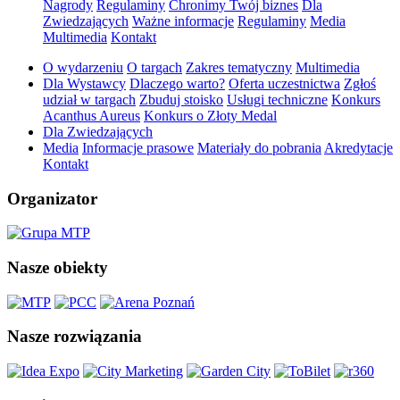
Nagrody
Regulaminy
Chronimy Twój biznes
Dla
Zwiedzających
Ważne informacje
Regulaminy
Media
Multimedia
Kontakt
O wydarzeniu
O targach
Zakres tematyczny
Multimedia
Dla Wystawcy
Dlaczego warto?
Oferta uczestnictwa
Zgłoś
udział w targach
Zbuduj stoisko
Usługi techniczne
Konkurs
Acanthus Aureus
Konkurs o Złoty Medal
Dla Zwiedzających
Media
Informacje prasowe
Materiały do pobrania
Akredytacje
Kontakt
Organizator
Nasze obiekty
Nasze rozwiązania