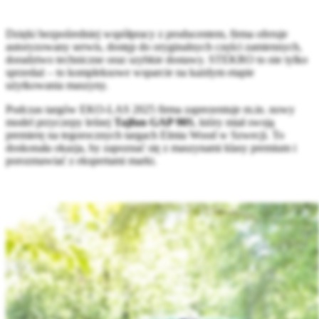
Dzięki bezpośredniej współpracy z producentem, firma oferuje
autoryzowany serwis, dostęp do oryginalnych części zamiennych,
doradztwo techniczne oraz szybkie dostawy. STEKRO to nie tylko
sprzedaż – to kompleksowe wsparcie na każdym etapie
użytkowania maszyny.
Podczas targów EKO-LAS 2025 firma zaprezentuje m.in. nowy
model przyczepy leśnej
Tajfun GAP 90S
, który miał swoją
premierę na tegorocznych targach Elmia Wood w Szwecji. To
doskonała okazja, by zapoznać się z maszynami klasy premium i
porozmawiać z ekspertami marki.