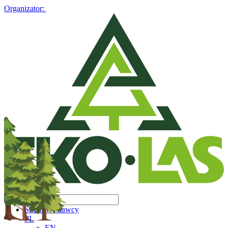
Organizator:
Strefa Wystawcy
PL
EN