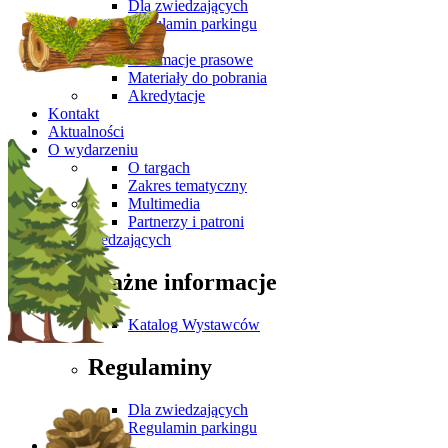
Dla zwiedzających
Regulamin parkingu
Media
Informacje prasowe
Materiały do pobrania
Akredytacje
Kontakt
Aktualności
O wydarzeniu
O targach
Zakres tematyczny
Multimedia
Partnerzy i patroni
Dla Zwiedzających
Ważne informacje
Katalog Wystawców
Regulaminy
Dla zwiedzających
Regulamin parkingu
Media