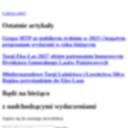
Galeria zdjęć
Ostatnie artykuły
Grupa MTP ze stabilnym zyskiem w 2025 i bogatym
programem wydarzeń w roku bieżącym
Targi Eko-Las 2027 objęte patronatem honorowym
Dyrektora Generalnego Lasów Państwowych
Międzynarodowe Targi Leśnictwa i Łowiectwa Silva
Regina przystankiem do Eko-Lasu
Bądź na bieżąco
z nadchodzącymi wydarzeniami
Zapisz się do naszego newslettera