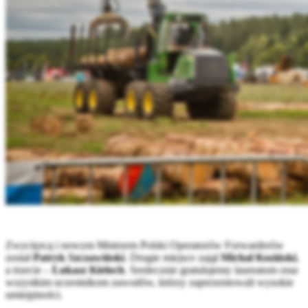
Zwycięzcą i nowym Mistrzem Polski Operatorów Forwarderów
został
Patryk Szczawiński
. Drugie miejsce zajął
Michał Koziński
,
a trzecie –
Łukasz Kieloch
. Serdecznie gratulujemy laureatom oraz
wszystkim uczestnikom zawodów, którzy zaprezentowali wysokie
umiejętności.