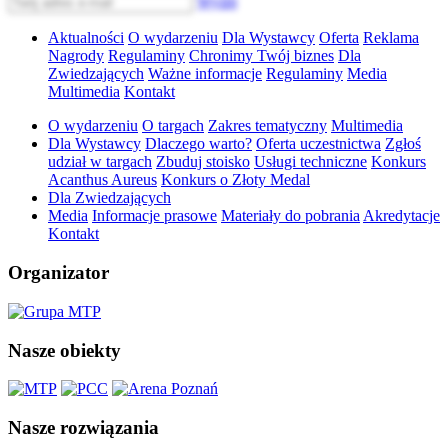
Wyślij
Aktualności
O wydarzeniu
Dla Wystawcy
Oferta
Reklama
Nagrody
Regulaminy
Chronimy Twój biznes
Dla
Zwiedzających
Ważne informacje
Regulaminy
Media
Multimedia
Kontakt
O wydarzeniu
O targach
Zakres tematyczny
Multimedia
Dla Wystawcy
Dlaczego warto?
Oferta uczestnictwa
Zgłoś
udział w targach
Zbuduj stoisko
Usługi techniczne
Konkurs
Acanthus Aureus
Konkurs o Złoty Medal
Dla Zwiedzających
Media
Informacje prasowe
Materiały do pobrania
Akredytacje
Kontakt
Organizator
Nasze obiekty
Nasze rozwiązania