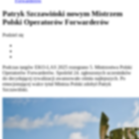
Forwarderów
Patryk Szczawiński nowym Mistrzem
Polski Operatorów Forwarderów
Podziel się
Podczas targów EKO-LAS 2025 rozegrano 5. Mistrzostwa Polski
Operatorów Forwarderów. Spośród 24. zgłoszonych uczestników
do decydującej rywalizacji awansowało ośmiu najlepszych. Po
emocjonującej walce tytuł Mistrza Polski zdobył Patryk
Szczawiński.