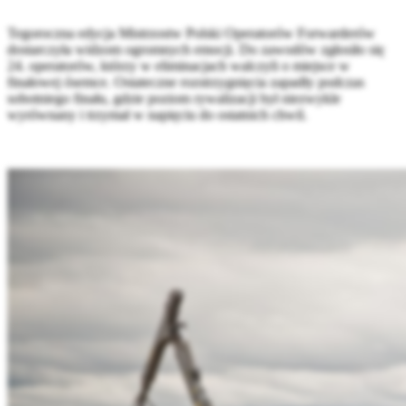
Tegoroczna edycja Mistrzostw Polski Operatorów Forwarderów
dostarczyła widzom ogromnych emocji. Do zawodów zgłosiło się
24. operatorów, którzy w eliminacjach walczyli o miejsce w
finałowej ósemce. Ostateczne rozstrzygnięcia zapadły podczas
sobotniego finału, gdzie poziom rywalizacji był niezwykle
wyrównany i trzymał w napięciu do ostatnich chwil.