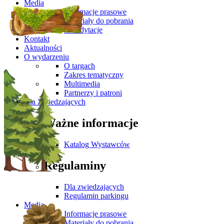
Media
Informacje prasowe
Materiały do pobrania
Akredytacje
Kontakt
Aktualności
O wydarzeniu
O targach
Zakres tematyczny
Multimedia
Partnerzy i patroni
Dla Zwiedzających
Ważne informacje
Katalog Wystawców
Regulaminy
Dla zwiedzających
Regulamin parkingu
Media
Informacje prasowe
Materiały do pobrania