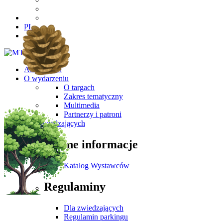
PL
Aktualności
O wydarzeniu
O targach
Zakres tematyczny
Multimedia
Partnerzy i patroni
Dla Zwiedzających
Ważne informacje
Katalog Wystawców
Regulaminy
Dla zwiedzających
Regulamin parkingu