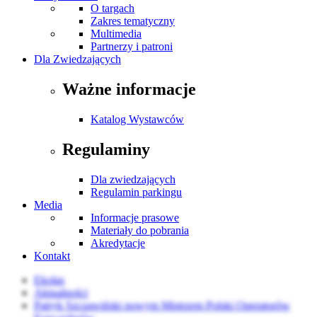
O targach
Zakres tematyczny
Multimedia
Partnerzy i patroni
Dla Zwiedzających
Ważne informacje
Katalog Wystawców
Regulaminy
Dla zwiedzających
Regulamin parkingu
Media
Informacje prasowe
Materiały do pobrania
Akredytacje
Kontakt
Ekolas
Aktualności
Patryk Szczawiński nowym Mistrzem Polski Operatorów