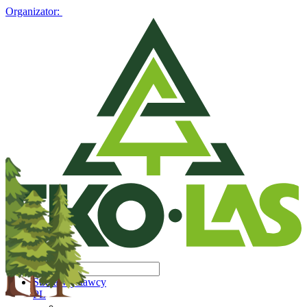
Organizator:
Strefa Wystawcy
PL