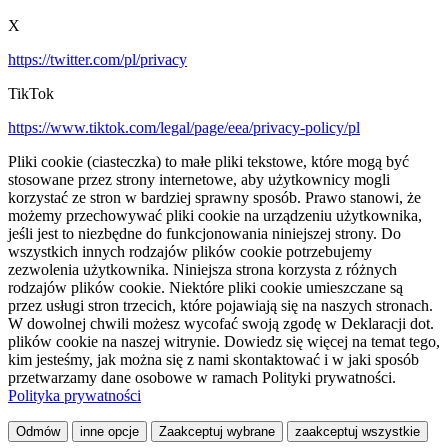
X
https://twitter.com/pl/privacy
TikTok
https://www.tiktok.com/legal/page/eea/privacy-policy/pl
Pliki cookie (ciasteczka) to małe pliki tekstowe, które mogą być
stosowane przez strony internetowe, aby użytkownicy mogli
korzystać ze stron w bardziej sprawny sposób. Prawo stanowi, że
możemy przechowywać pliki cookie na urządzeniu użytkownika,
jeśli jest to niezbędne do funkcjonowania niniejszej strony. Do
wszystkich innych rodzajów plików cookie potrzebujemy
zezwolenia użytkownika. Niniejsza strona korzysta z różnych
rodzajów plików cookie. Niektóre pliki cookie umieszczane są
przez usługi stron trzecich, które pojawiają się na naszych stronach.
W dowolnej chwili możesz wycofać swoją zgodę w Deklaracji dot.
plików cookie na naszej witrynie. Dowiedz się więcej na temat tego,
kim jesteśmy, jak można się z nami skontaktować i w jaki sposób
przetwarzamy dane osobowe w ramach Polityki prywatności.
Polityka prywatności
Odmów
inne opcje
Zaakceptuj wybrane
zaakceptuj wszystkie