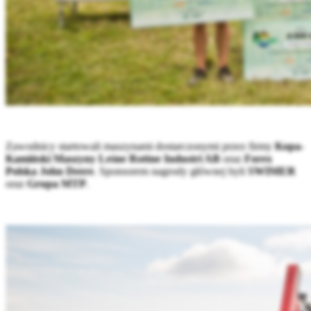
Zawodnicy startowali maszynami dostarczonymi przez firmy
Kopa-
Kamiński Maszyny Leśne Rottne Industri AB
oraz
Forex
Polska John Deere
. Sponsorem nagrody głównej byli
SWIMER
oraz
Grupa MTP
.