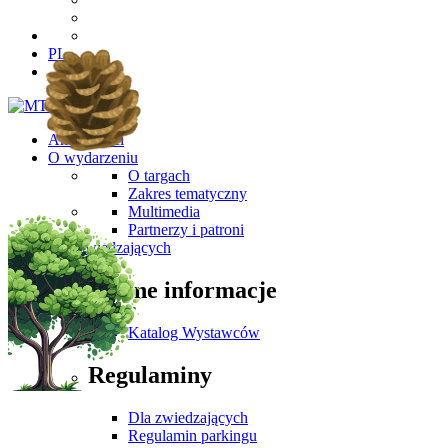
PL
Aktualności
O wydarzeniu
O targach
Zakres tematyczny
Multimedia
Partnerzy i patroni
Dla Zwiedzających
Ważne informacje
Katalog Wystawców
Regulaminy
Dla zwiedzających
Regulamin parkingu