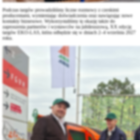
Podczas targów prowadziliśmy liczne rozmowy z czeskimi
producentami, wymieniając doświadczenia oraz nawiązując nowe
kontakty biznesowe. Wykorzystaliśmy tę okazję także do
zaproszenia partnerów i wystawców na jubileuszową, XX edycję
targów EKO-LAS, która odbędzie się w dniach 2–4 września 2027
roku.