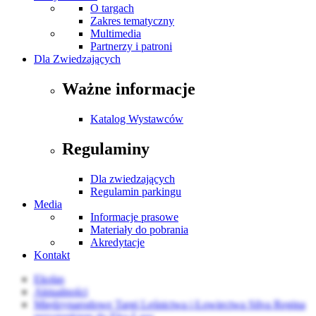
O targach
Zakres tematyczny
Multimedia
Partnerzy i patroni
Dla Zwiedzających
Ważne informacje
Katalog Wystawców
Regulaminy
Dla zwiedzających
Regulamin parkingu
Media
Informacje prasowe
Materiały do pobrania
Akredytacje
Kontakt
Ekolas
Aktualności
Międzynarodowe Targi Leśnictwa i Łowiectwa Silva Regina