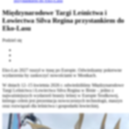
przystankiem do Eko-Lasu
Międzynarodowe Targi Leśnictwa i
Łowiectwa Silva Regina przystankiem do
Eko-Lasu
Podziel się
Eko-Las 2027 ruszył w trasę po Europie. Odwiedzamy pokrewne
wydarzenia by zaskoczyć nowościami w Mostkach.
W dniach 12–15 kwietnia 2026 r. odwiedziliśmy Międzynarodowe
Targi Leśnictwa i Łowiectwa Silva Regina w Brnie – jedno z
najważniejszych wydarzeń branży leśnej w Europie Środkowej,
którego celem jest prezentacja nowoczesnych technologii, maszyn
oraz rozwiązań dla leśnictwa i gospodarki łowieckiej.