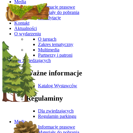
Media
Informacje prasowe
Materiały do pobrania
Akredytacje
Kontakt
Aktualności
O wydarzeniu
O targach
Zakres tematyczny
Multimedia
Partnerzy i patroni
Dla Zwiedzających
Ważne informacje
Katalog Wystawców
Regulaminy
Dla zwiedzających
Regulamin parkingu
Media
Informacje prasowe
Materiały do pobrania