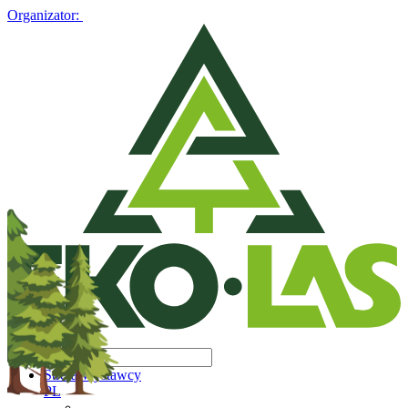
Organizator:
Strefa Wystawcy
PL