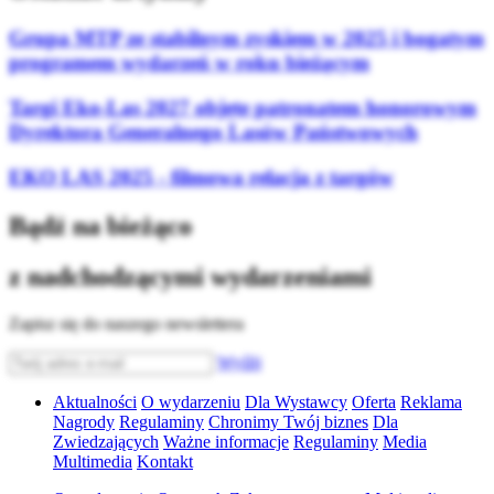
Grupa MTP ze stabilnym zyskiem w 2025 i bogatym
programem wydarzeń w roku bieżącym
Targi Eko-Las 2027 objęte patronatem honorowym
Dyrektora Generalnego Lasów Państwowych
EKO LAS 2025 - filmowa relacja z targów
Bądź na bieżąco
z nadchodzącymi wydarzeniami
Zapisz się do naszego newslettera
Wyślij
Aktualności
O wydarzeniu
Dla Wystawcy
Oferta
Reklama
Nagrody
Regulaminy
Chronimy Twój biznes
Dla
Zwiedzających
Ważne informacje
Regulaminy
Media
Multimedia
Kontakt