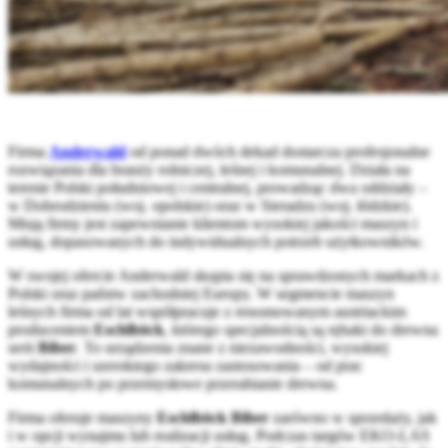
Firma
Anderwald
od ponad dwóch dekad dostarcza profesjonalne
rozwiązania dla branży rolniczej, leśnej i komunalnej. Działa na
terenie Polski południowej i centralnej, prowadząc dwa oddziały –
w Dobrodzieniu (woj. opolskie) oraz w Sieradzu (woj. łódzkie).
Misją firmy jest zapewnianie klientom wysokiej jakości maszyn i
usług, dopasowanych do indywidualnych potrzeb użytkowników.
W swojej ofercie Anderwald skupia się na sprawdzonych markach z
Polski oraz państw zachodniej Europy. W segmencie maszyn
leśnych firma od lat współpracuje z renomowanym austriackim
producentem
Eschlböck
, którego specjalnością są rębaki do drewna
serii
Biber
. To urządzenia znane z niezawodności, wysokiej
wydajności i szerokiego zakresu zastosowania – od prac
komunalnych po przemysłowe przerabianie drewna.
Firma oferuje maszyny
Eschlböck Biber
zarówno w sprzedaży, jak
i w opcji wynajmu lub realizacji usług. Podczas targów EKO-LAS