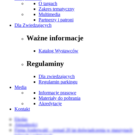
O targach
Zakres tematyczny
Multimedia
Partnerzy i patroni
Dla Zwiedzających
Ważne informacje
Katalog Wystawców
Regulaminy
Dla zwiedzających
Regulamin parkingu
Media
Informacje prasowe
Materiały do pobrania
Akredytacje
Kontakt
Ekolas
Aktualności
Firma Anderwald – ponad 20 lat doświadczenia w maszynach