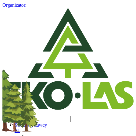
Organizator:
Strefa Wystawcy
PL