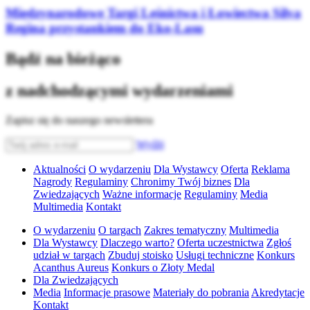
Międzynarodowe Targi Leśnictwa i Łowiectwa Silva
Regina przystankiem do Eko-Lasu
Bądź na bieżąco
z nadchodzącymi wydarzeniami
Zapisz się do naszego newslettera
Wyślij
Aktualności
O wydarzeniu
Dla Wystawcy
Oferta
Reklama
Nagrody
Regulaminy
Chronimy Twój biznes
Dla
Zwiedzających
Ważne informacje
Regulaminy
Media
Multimedia
Kontakt
O wydarzeniu
O targach
Zakres tematyczny
Multimedia
Dla Wystawcy
Dlaczego warto?
Oferta uczestnictwa
Zgłoś
udział w targach
Zbuduj stoisko
Usługi techniczne
Konkurs
Acanthus Aureus
Konkurs o Złoty Medal
Dla Zwiedzających
Media
Informacje prasowe
Materiały do pobrania
Akredytacje
Kontakt