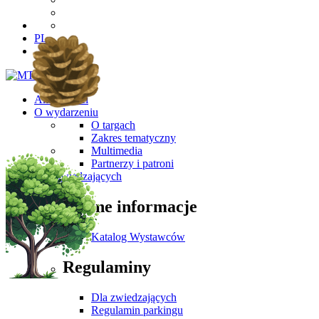
PL
Aktualności
O wydarzeniu
O targach
Zakres tematyczny
Multimedia
Partnerzy i patroni
Dla Zwiedzających
Ważne informacje
Katalog Wystawców
Regulaminy
Dla zwiedzających
Regulamin parkingu