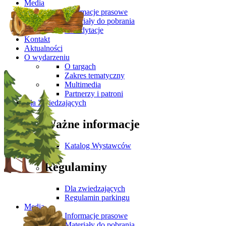
Media
Informacje prasowe
Materiały do pobrania
Akredytacje
Kontakt
Aktualności
O wydarzeniu
O targach
Zakres tematyczny
Multimedia
Partnerzy i patroni
Dla Zwiedzających
Ważne informacje
Katalog Wystawców
Regulaminy
Dla zwiedzających
Regulamin parkingu
Media
Informacje prasowe
Materiały do pobrania