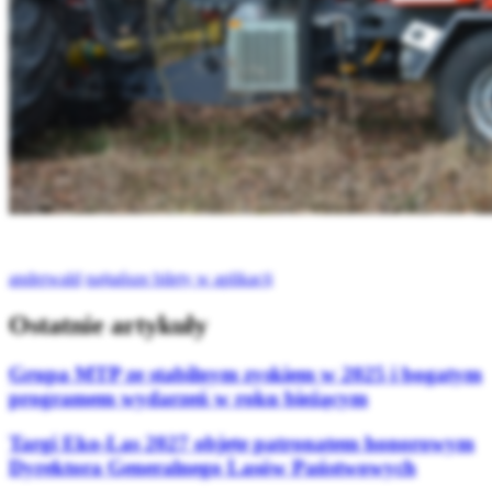
anderwald
najtańsze bilety w aplikacji
Ostatnie artykuły
Grupa MTP ze stabilnym zyskiem w 2025 i bogatym
programem wydarzeń w roku bieżącym
Targi Eko-Las 2027 objęte patronatem honorowym
Dyrektora Generalnego Lasów Państwowych