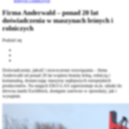
leśnych i rolniczych
Firma Anderwald – ponad 20 lat
doświadczenia w maszynach leśnych i
rolniczych
Podziel się
Doświadczenie, jakość i nowoczesne rozwiązania – firma
Anderwald od ponad 20 lat wspiera branżę leśną, rolniczą i
komunalną, dostarczając maszyny najlepszych europejskich
producentów. Na targach EKO-LAS zaprezentuje m.in. rębaki do
drewna marki Eschlböck, dostępne zarówno w sprzedaży, jak i
wynajmie.