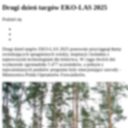
Drugi dzień targów EKO-LAS 2025
Podziel się
Drugi dzień targów EKO-LAS 2025 ponownie przyciągnął tłumy
zwiedzających spragnionych wiedzy, inspiracji i kontaktu z
najnowszymi technologiami dla leśnictwa. W ciągu dwóch dni
wydarzenie zgromadziło 5 477 uczestników, a jednym z
najważniejszych punktów programu były emocjonujące zawody -
Mistrzostwa Polski Operatorów Forwarderów.