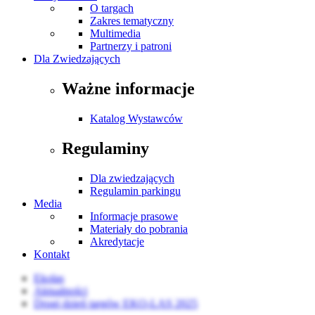
O targach
Zakres tematyczny
Multimedia
Partnerzy i patroni
Dla Zwiedzających
Ważne informacje
Katalog Wystawców
Regulaminy
Dla zwiedzających
Regulamin parkingu
Media
Informacje prasowe
Materiały do pobrania
Akredytacje
Kontakt
Ekolas
Aktualności
Drugi dzień targów EKO-LAS 2025