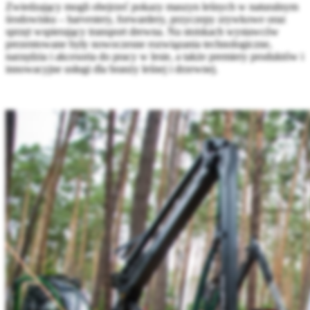
Zwiedzający mogli obejrzeć pokazy maszyn leśnych w naturalnym
środowisku – harvestery, forwardery, przyczepy zrywkowe oraz
sprzęt wspierający transport drewna. Na stoiskach wystawców
prezentowane były nowoczesne rozwiązania technologiczne,
narzędzia i akcesoria do pracy w lesie, a także premiery produktów i
innowacyjne usługi dla branży leśnej i drzewnej.