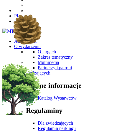
PL
Aktualności
O wydarzeniu
O targach
Zakres tematyczny
Multimedia
Partnerzy i patroni
Dla Zwiedzających
Ważne informacje
Katalog Wystawców
Regulaminy
Dla zwiedzających
Regulamin parkingu