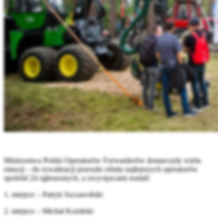
Mistrzostwa Polski Operatorów Forwarderów dostarczyły wielu
emocji – do rywalizacji przeszło ośmiu najlepszych operatorów
spośród 24 zgłoszonych, a zwycięzcami zostali:
1. miejsce – Patryk Szczawiński
2. miejsce – Michał Koziński