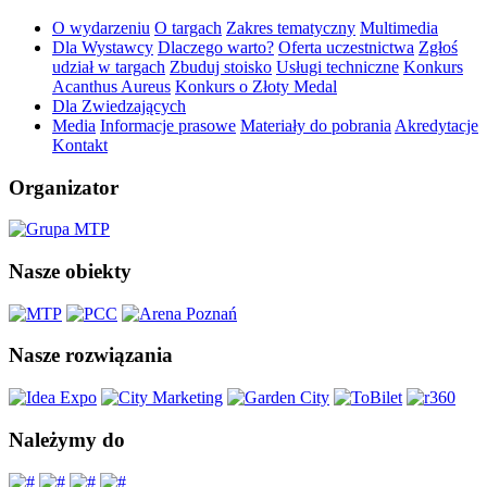
O wydarzeniu
O targach
Zakres tematyczny
Multimedia
Dla Wystawcy
Dlaczego warto?
Oferta uczestnictwa
Zgłoś
udział w targach
Zbuduj stoisko
Usługi techniczne
Konkurs
Acanthus Aureus
Konkurs o Złoty Medal
Dla Zwiedzających
Media
Informacje prasowe
Materiały do pobrania
Akredytacje
Kontakt
Organizator
Nasze obiekty
Nasze rozwiązania
Należymy do