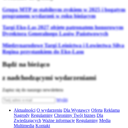
Grupa MTP ze stabilnym zyskiem w 2025 i bogatym
programem wydarzeń w roku bieżącym
Targi Eko-Las 2027 objęte patronatem honorowym
Dyrektora Generalnego Lasów Państwowych
Międzynarodowe Targi Leśnictwa i Łowiectwa Silva
Regina przystankiem do Eko-Lasu
Bądź na bieżąco
z nadchodzącymi wydarzeniami
Zapisz się do naszego newslettera
Wyślij
Aktualności
O wydarzeniu
Dla Wystawcy
Oferta
Reklama
Nagrody
Regulaminy
Chronimy Twój biznes
Dla
Zwiedzających
Ważne informacje
Regulaminy
Media
Multimedia
Kontakt