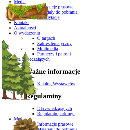
Media
Informacje prasowe
Materiały do pobrania
Akredytacje
Kontakt
Aktualności
O wydarzeniu
O targach
Zakres tematyczny
Multimedia
Partnerzy i patroni
Dla Zwiedzających
Ważne informacje
Katalog Wystawców
Regulaminy
Dla zwiedzających
Regulamin parkingu
Media
Informacje prasowe
Materiały do pobrania