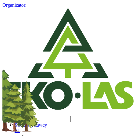
Organizator:
Strefa Wystawcy
PL