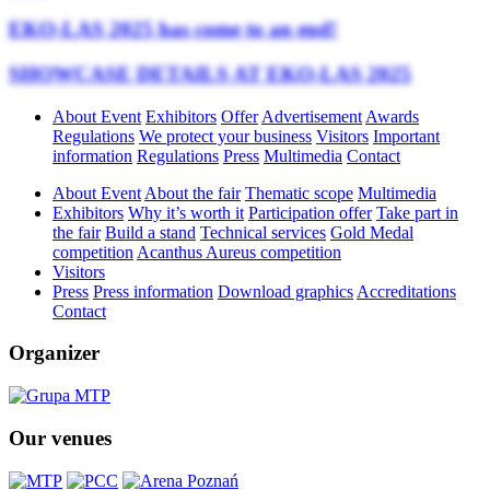
EKO-LAS 2025 has come to an end!
SHOWCASE DETAILS AT EKO-LAS 2025
About Event
Exhibitors
Offer
Advertisement
Awards
Regulations
We protect your business
Visitors
Important
information
Regulations
Press
Multimedia
Contact
About Event
About the fair
Thematic scope
Multimedia
Exhibitors
Why it’s worth it
Participation offer
Take part in
the fair
Build a stand
Technical services
Gold Medal
competition
Acanthus Aureus competition
Visitors
Press
Press information
Download graphics
Accreditations
Contact
Organizer
Our venues