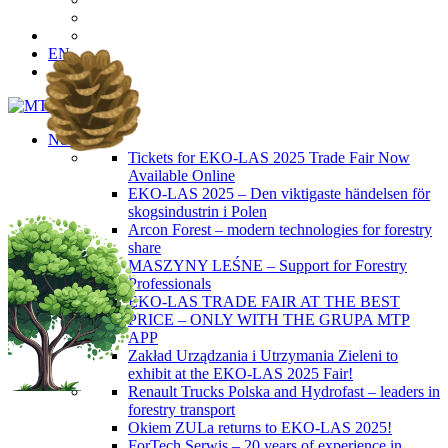
EN
News
Tickets for EKO-LAS 2025 Trade Fair Now
Available Online
EKO-LAS 2025 – Den viktigaste händelsen för
skogsindustrin i Polen
Arcon Forest – modern technologies for forestry
share
MASZYNY LEŚNE – Support for Forestry
Professionals
EKO-LAS TRADE FAIR AT THE BEST
PRICE – ONLY WITH THE GRUPA MTP
APP
Zakład Urządzania i Utrzymania Zieleni to
exhibit at the EKO-LAS 2025 Fair!
Renault Trucks Polska and Hydrofast – leaders in
forestry transport
Okiem ZULa returns to EKO-LAS 2025!
ForTech Serwis – 20 years of experience in