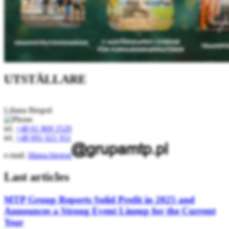
UTSTÄLLARE
Liliana Biegoń
tel.
+48 61 869 2529
tel.
+48 691 021 911
e-mail.
liliana.biegon
Last articles
MTP Group Reports Solid Profit in 2025 and
Announces a Strong Event Lineup for the Current
Year