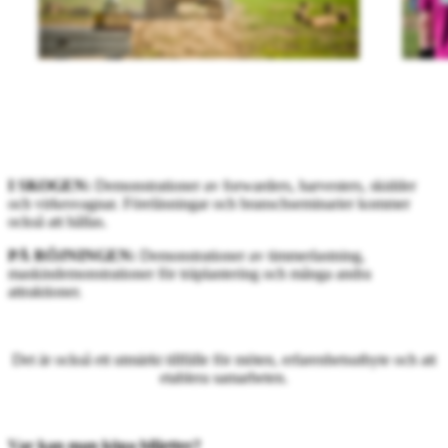
I SKOGEN:
Demonstrationer av forwarders, harvesters, skidder
och virkesvagnar. Föreläsningar och branschseminarier kommer
också att hållas.
PÅ RÖJNINGEN:
Demonstrationer av timmerlastning,
maskindemonstrationer för träplantering och många andra
attraktioner.
Det är också ett utmärkt tillfälle för möten, erfarenhetsutbyte och att
etablera samarbeten.
Var kan man köpa biljetter?