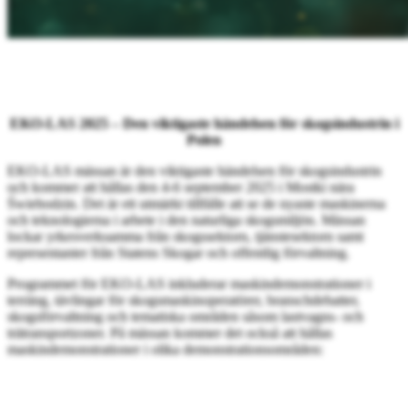
EKO-LAS 2025 – Den viktigaste händelsen för skogsindustrin i
Polen
EKO-LAS mässan är den viktigaste händelsen för skogsindustrin
och kommer att hållas den 4-6 september 2025 i Mostki nära
Świebodzin. Det är ett utmärkt tillfälle att se de nyaste maskinerna
och teknologierna i arbete i den naturliga skogsmiljön. Mässan
lockar yrkesverksamma från skogssektorn, tjänstesektorn samt
representanter från Statens Skogar och offentlig förvaltning.
Programmet för EKO-LAS inkluderar maskindemonstrationer i
terräng, tävlingar för skogsmaskinoperatörer, branschdebatter,
skogsförvaltning och tematiska områden såsom lastvagns- och
trätransportzoner. På mässan kommer det också att hållas
maskindemonstrationer i olika demonstrationsområden: