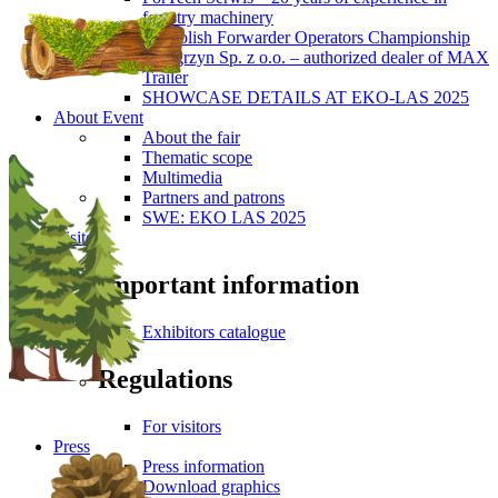
forestry machinery
5th Polish Forwarder Operators Championship
Wengrzyn Sp. z o.o. – authorized dealer of MAX
Trailer
SHOWCASE DETAILS AT EKO-LAS 2025
About Event
About the fair
Thematic scope
Multimedia
Partners and patrons
SWE: EKO LAS 2025
Visitors
Important information
Exhibitors catalogue
Regulations
For visitors
Press
Press information
Download graphics