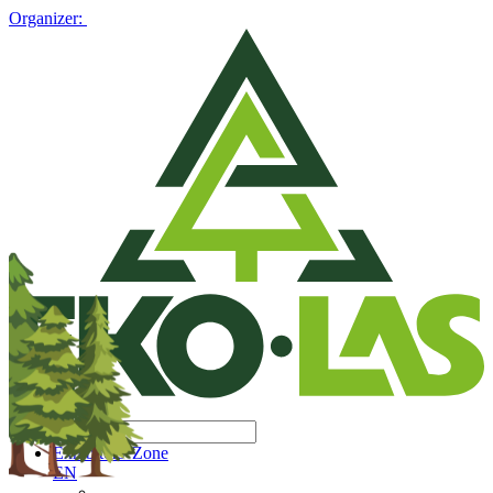
Organizer:
Exhibitors' Zone
EN