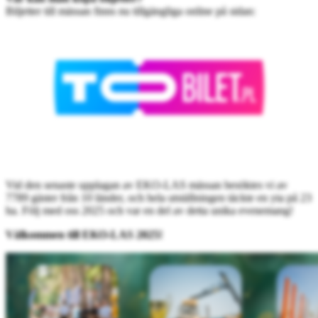
Biljetter till mässan finns nu tillgängliga online på sidan:
Vid den senaste upplagan av EKO-LAS mässan besöktes vi av
7789 gäster från 10 länder, och hela utställningen täckte en yta på 23
ha. Följ med oss 2025 och var en del av detta unika evenemang!
Välkommen till EKO-LAS 2025!