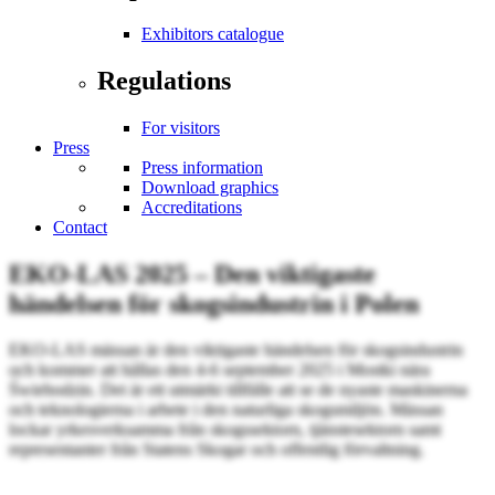
Exhibitors catalogue
Regulations
For visitors
Press
Press information
Download graphics
Accreditations
Contact
EKO-LAS 2025 – Den viktigaste
händelsen för skogsindustrin i Polen
EKO-LAS mässan är den viktigaste händelsen för skogsindustrin
och kommer att hållas den 4-6 september 2025 i Mostki nära
Świebodzin. Det är ett utmärkt tillfälle att se de nyaste maskinerna
och teknologierna i arbete i den naturliga skogsmiljön. Mässan
lockar yrkesverksamma från skogssektorn, tjänstesektorn samt
representanter från Statens Skogar och offentlig förvaltning.