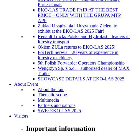
Professionals
EKO-LAS TRADE FAIR AT THE BEST
PRICE – ONLY WITH THE GRUPA MTP
APP
Zakład Urządzania i Utrzymania Zieleni to
exhibit at the EKO-LAS 2025 Fair!
Renault Trucks Polska and Hydrofast – leaders in
forestry transport
Okiem ZULa returns to EKO-LAS 2025!
ForTech Serwis – 20 years of experience in
forestry machinery
5th Polish Forwarder Operators Championship
Wengrzyn Sp. z o.o. – authorized dealer of MAX
Trailer
SHOWCASE DETAILS AT EKO-LAS 2025
About Event
About the fair
Thematic scope
Multimedia
Partners and patrons
SWE: EKO LAS 2025
Visitors
Important information