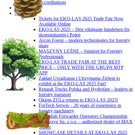
Accreditations
Contact
News
Tickets for EKO-LAS 2025 Trade Fair Now
Available Online
EKO-LAS 2025 – Den viktigaste händelsen för
skogsindustrin i Polen
Arcon Forest – modern technologies for forestry
share
MASZYNY LEŚNE – Support for Forestry
Professionals
EKO-LAS TRADE FAIR AT THE BEST
PRICE – ONLY WITH THE GRUPA MTP
APP
Zakład Urządzania i Utrzymania Zieleni to
exhibit at the EKO-LAS 2025 Fair!
Renault Trucks Polska and Hydrofast – leaders in
forestry transport
Okiem ZULa returns to EKO-LAS 2025!
ForTech Serwis – 20 years of experience in
forestry machinery
5th Polish Forwarder Operators Championship
Wengrzyn Sp. z o.o. – authorized dealer of MAX
Trailer
SHOWCASE DETAILS AT EKO-LAS 2025